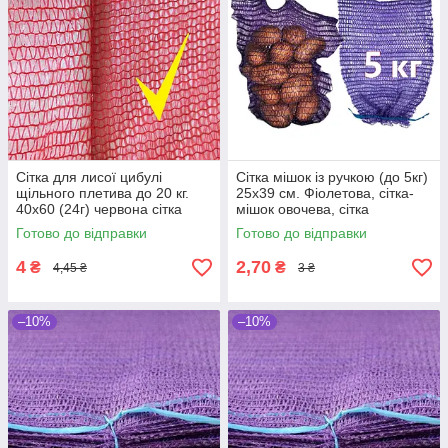
Сітка для лисої цибулі
Сітка мішок із ручкою (до 5кг)
щільного плетива до 20 кг.
25х39 см. Фіолетова, сітка-
40х60 (24г) червона сітка
мішок овочева, сітка
овочева подвійна
пакувальна для овочів, мішки
Готово до відправки
Готово до відправки
овочеві
4
2,70
₴
₴
4,45 ₴
3 ₴
–10%
–10%