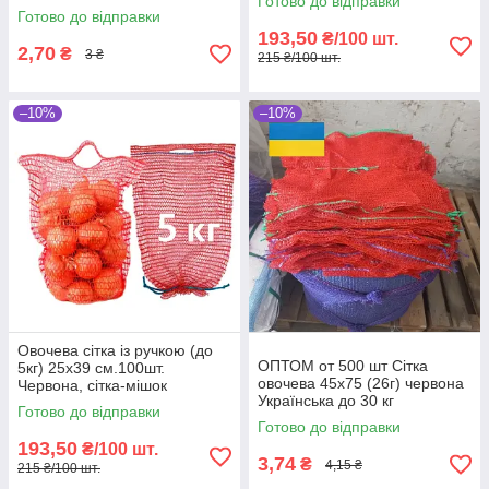
Готово до відправки
пакувальна для овочів, мішки
для овочів, мішки овочеві
Готово до відправки
овочеві
193,50
₴/100 шт.
2,70
₴
3 ₴
215 ₴/100 шт.
–10%
–10%
Овочева сітка із ручкою (до
ОПТОМ от 500 шт Сітка
5кг) 25х39 см.100шт.
овочева 45х75 (26г) червона
Червона, сітка-мішок
Українська до 30 кг
овочева, сітка пакувальна
Готово до відправки
для овочів, мішки овочеві
Готово до відправки
193,50
₴/100 шт.
3,74
₴
4,15 ₴
215 ₴/100 шт.