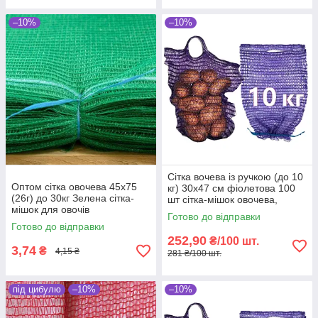
–10%
–10%
Сітка вочева із ручкою (до 10
Оптом сітка овочева 45х75
кг) 30х47 см фіолетова 100
(26г) до 30кг Зелена сітка-
шт сітка-мішок овочева,
мішок для овочів
мішки овочеві
Готово до відправки
Готово до відправки
252,90
₴/100 шт.
3,74
₴
4,15 ₴
281 ₴/100 шт.
під цибулю
–10%
–10%