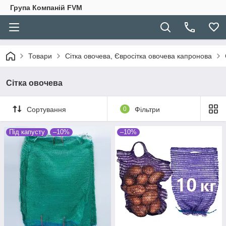
Група Компаній FVM
Товари
Сітка овочева, Євросітка овочева капронова
Сітка овочева
Сортування
0
Фільтри
Під капусту
–10%
–10%