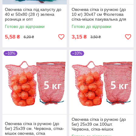
Овочева сітка під капусту до
Овочева сітка із ручкою (до
40 кг 50х80 (28 г) зелена
10 кг) 30х47 см Фіолетова
розница и опт
сітка-мішок пакувальна для
овочів, мішки овочеві
Готово до відправки
Готово до відправки
5,58
3,15
₴
₴
6,20 ₴
3,50 ₴
–10%
–10%
Овочева сітка із ручкою (до
Овочева сітка із ручкою (до
5кг) 25х39 см.100шт.
5кг) 25х39 см. Червона, сітка-
Червона, сітка-мішок
мішок овочева, сітка
овочева, сітка пакувальна