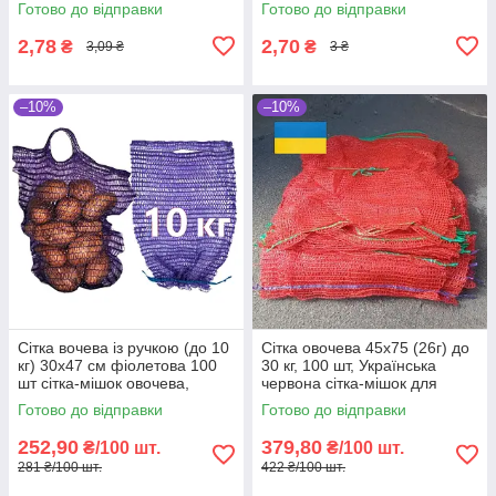
Готово до відправки
Готово до відправки
овочеві
2,78
2,70
₴
₴
3,09 ₴
3 ₴
–10%
–10%
Сітка вочева із ручкою (до 10
Сітка овочева 45х75 (26г) до
кг) 30х47 см фіолетова 100
30 кг, 100 шт, Українська
шт сітка-мішок овочева,
червона сітка-мішок для
мішки овочеві
овочів
Готово до відправки
Готово до відправки
252,90
379,80
₴/100 шт.
₴/100 шт.
281 ₴/100 шт.
422 ₴/100 шт.