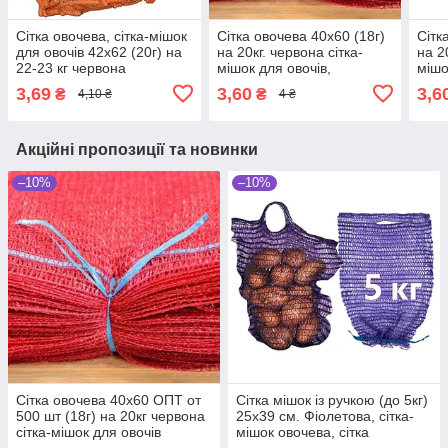
Сітка овочева, сітка-мішок
Сітка овочева 40х60 (18г)
Сітк
для овочів 42х62 (20г) на
на 20кг. червона сітка-
на 2
22-23 кг червона
мішок для овочів,
мішо
3,69
3,60
3,6
₴
₴
4,10 ₴
4 ₴
Акційні пропозиції та новинки
–10%
–10%
Сітка овочева 40х60 ОПТ от
Сітка мішок із ручкою (до 5кг)
500 шт (18г) на 20кг червона
25х39 см. Фіолетова, сітка-
сітка-мішок для овочів
мішок овочева, сітка
пакувальна для овочів, мішки