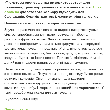
Фіолетова овочева сітка використовується для
пакування, транспортування та зберігання овочів.
Сітка
овочева
фіолетового кольору підходить для
баклажанів, буряків, картоплі, часнику, ріпи та горіхів.
Наявність сітки різних розмірів та кольорів.
Зручна і практична овочева сітка широко використовується
сільгоспвиробниками для транспортування, зберігання і
реалізації фруктів і овочів. Легка і компактна сітка-мішок
дозволяє повітряним масам вільно циркулювати всередині,
що виключає псування продуктів. У сітці вільно поміщається
велика кількість картоплі, баклажанів, цибулі, моркви, перцю,
капусти, буряка та інших овочів. При своїй мінімальній масі,
даний вид упаковки витримує значні навантаження.
Овочева сітка - це мішок для зберігання овочів, виготовлений
з сіткового полотна. Пакувальна тара цього виду буває різних
розмірів і кольорів. Сітки, призначені для картоплі -
фіолетового
кольору, для капусти продавці використовують
зелений
, для цибулі, моркви -
червоний і помаранчевий.
У
тарі передбачена тісьма для зав'язування.
В упаковці 2000 штук.
Приховати