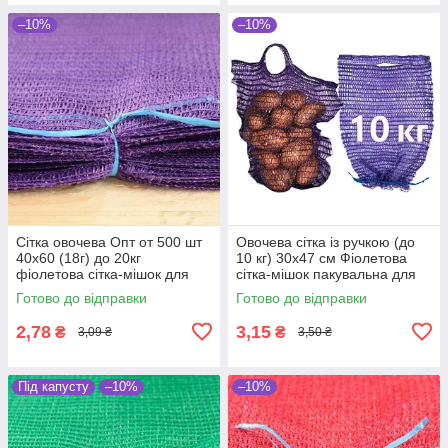
–10%
–10%
Сітка овочева Опт от 500 шт
Овочева сітка із ручкою (до
40х60 (18г) до 20кг
10 кг) 30х47 см Фіолетова
фіолетова сітка-мішок для
сітка-мішок пакувальна для
овочів
овочів, мішки овочеві
Готово до відправки
Готово до відправки
2,78
3,15
₴
₴
3,09 ₴
3,50 ₴
Під капусту
–10%
–10%