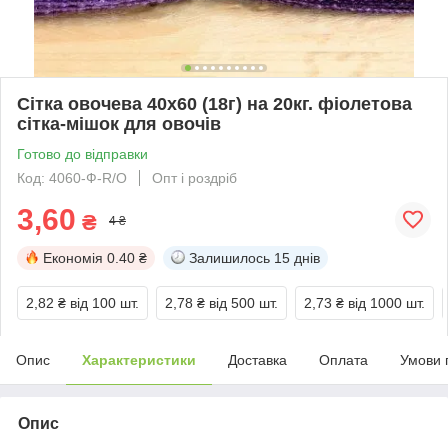
Сітка овочева 40х60 (18г) на 20кг. фіолетова
сітка-мішок для овочів
Готово до відправки
Код: 4060-Ф-R/O
Опт і роздріб
3,60
₴
4 ₴
Економія
0.40 ₴
Залишилось
15 днів
2,82 ₴
від 100 шт.
2,78 ₴
від 500 шт.
2,73 ₴
від 1000 шт.
Опис
Характеристики
Доставка
Оплата
Умови 
Опис