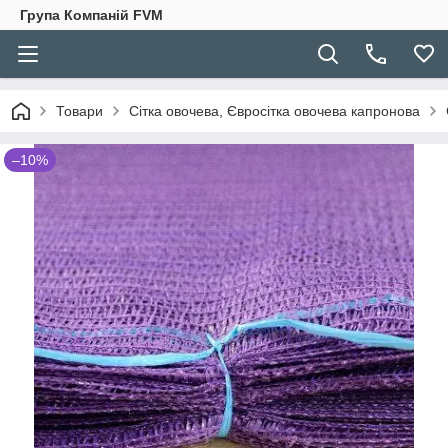
Група Компаній FVM
Товари
Сітка овочева, Євросітка овочева капронова
–10%