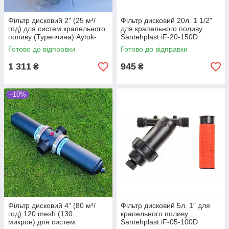
Фільтр дисковий 2" (25 м³/
Фільтр дисковий 20л. 1 1/2"
год) для систем крапельного
для крапельного поливу
поливу (Туреччина) Aytok-
Santehplast iF-20-150D
minithings
Готово до відправки
Готово до відправки
1 311
945
₴
₴
–10%
Фільтр дисковий 4" (80 м³/
Фільтр дисковий 5л. 1" для
год) 120 mesh (130
крапельного поливу
микрон) для систем
Santehplast iF-05-100D