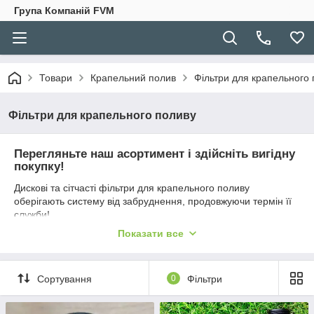
Група Компаній FVM
Товари
Крапельний полив
Фільтри для крапельного
Фільтри для крапельного поливу
Перегляньте наш асортимент і здійсніть вигідну
покупку!
Дискові та сітчасті фільтри для крапельного поливу
оберігають систему від забруднення, продовжуючи термін її
служби!
Продаються за доступною ціною як оптом, так і в роздріб.
Показати все
Сортування
0
Фільтри