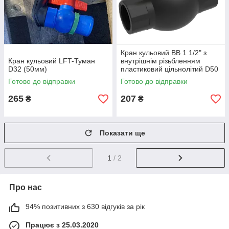
Кран кульовий ВВ 1 1/2" з
Кран кульовий LFT-Туман
внутрішнім різьбленням
D32 (50мм)
пластиковий цільнолітий D50
(PP) SantehPlast
Готово до відправки
Готово до відправки
265
207
₴
₴
Показати ще
1
/ 2
Про нас
94% позитивних з 630 відгуків за рік
Працює з 25.03.2020