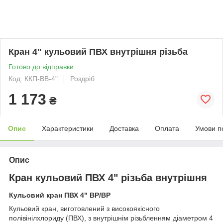
Кран 4" кульовий ПВХ внутрішня різьба
Готово до відправки
Код: ККП-ВВ-4"
Роздріб
1 173
₴
Опис
Характеристики
Доставка
Оплата
Умови п
Опис
Кран кульовий ПВХ 4" різьба внутрішня
Кульовий кран ПВХ 4" ВР/ВР
Кульовий кран, виготовлений з високоякісного
полівінілхлориду (ПВХ), з внутрішнім різьбленням діаметром 4