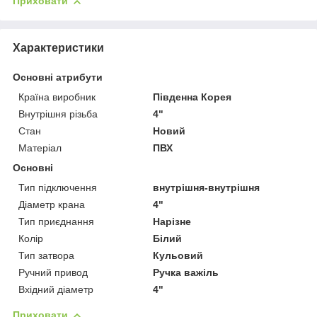
Приховати
Характеристики
Основні атрибути
Країна виробник
Південна Корея
Внутрішня різьба
4"
Стан
Новий
Матеріал
ПВХ
Основні
Тип підключення
внутрішня-внутрішня
Діаметр крана
4"
Тип приєднання
Нарізне
Колір
Білий
Тип затвора
Кульовий
Ручний привод
Ручка важіль
Вхідний діаметр
4"
Приховати