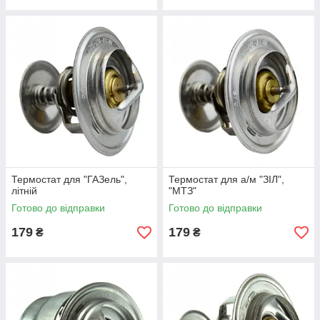
Термостат для "ГАЗель",
Термостат для а/м "ЗІЛ",
літній
"МТЗ"
Готово до відправки
Готово до відправки
179
179
₴
₴