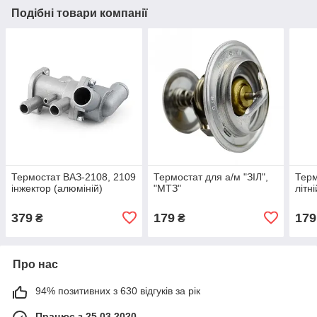
Подібні товари компанії
Термостат ВАЗ-2108, 2109
Термостат для а/м "ЗІЛ",
Терм
інжектор (алюміній)
"МТЗ"
літні
379
179
179
₴
₴
Про нас
94% позитивних з 630 відгуків за рік
Працює з 25.03.2020