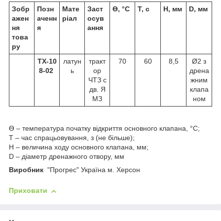
Зобр
Позн
Мате
Заст
Ɵ, °С
Т, с
Н, мм
D, мм
ажен
аченн
ріал
осув
ня
я
ання
това
ру
ТХ-10
латун
тракт
70
60
8,5
Ø2 з
8-02
ь
ор
дрена
ЧТЗ с
жним
дв. Я
клапа
МЗ
ном
Ɵ – температура початку відкриття основного клапана, °С;
Т – час спрацьовування, з (не більше);
Н – величина ходу основного клапана, мм;
D – діаметр дренажного отвору, мм
Виробник
"Прогрес" Україна м. Херсон
Приховати