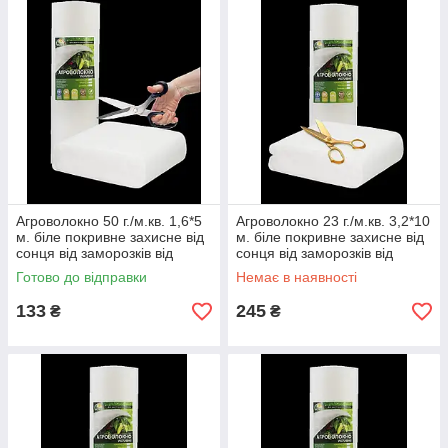
Агроволокно 50 г./м.кв. 1,6*5
Агроволокно 23 г./м.кв. 3,2*10
м. біле покривне захисне від
м. біле покривне захисне від
сонця від заморозків від
сонця від заморозків від
птахів від комах фасоване
птахів від комах фасоване
Готово до відправки
Немає в наявності
133
245
₴
₴