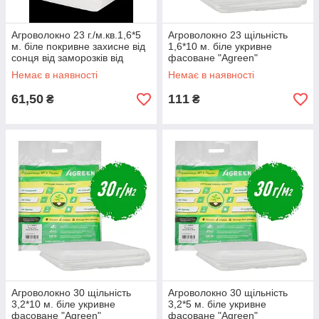
Агроволокно 23 г./м.кв.1,6*5
Агроволокно 23 щільність
м. біле покривне захисне від
1,6*10 м. біле укривне
сонця від заморозків від
фасоване "Agreen"
птахів від комах фасоване
Немає в наявності
Немає в наявності
61,50
111
₴
₴
Агроволокно 30 щільність
Агроволокно 30 щільність
3,2*10 м. біле укривне
3,2*5 м. біле укривне
фасоване "Agreen"
фасоване "Agreen"