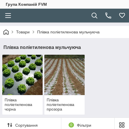
Група Компаній FVM
Товари
Плівка поліетиленова мульчуюча
Плівка поліетиленова мульчуюча
Плівка
Плівка
поліетиленова
поліетиленова
чорна
прозора
Сортування
0
Фільтри