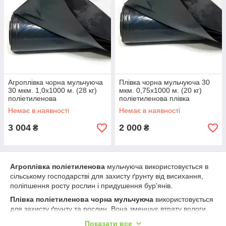
Агроплівка чорна мульчуюча
Плівка чорна мульчуюча 30
30 мкм. 1,0х1000 м. (28 кг)
мкм. 0,75х1000 м. (20 кг)
поліетиленова
поліетиленова плівка
Немає в наявності
Немає в наявності
3 004
2 000
₴
₴
Агроплівка поліетиленова
мульчуюча використовується в
сільському господарстві для захисту ґрунту від висихання,
поліпшення росту рослин і придушення бур'янів.
Плівка поліетиленова чорна мульчуюча
використовується
для захисту ґрунту та рослин. Вона зменшує втрату вологи,
захищає від бур'янів і комах, створює сприятливий
Показати все