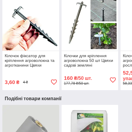
Кілочок фіксатор для
Кілочки для кріплення
Кіло
кріплення агроволокна та
агроволокна 50 шт Цвяхи
агро
агротканини Цвяхи
садові земляні
росл
ґрунтові пластикові
Цвях
52,
160
₴/50 шт.
упа
3,60
₴
4 ₴
177,78 ₴/50 шт.
58,33
Подібні товари компанії