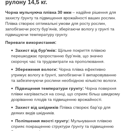
рулону 14,5 кг.
Чорна мульчуюча плівка 30 мкм
– надійне рішення для
захисту ґрунту та підвищення врожайності ваших рослин.
Плівка створює оптимальні умови для росту рослин,
запобігаючи росту бур'янів, зберігаючи вологу у грунті та
підвищуючи температуру грунту.
Переваги використання:
Захист від бур'янів:
Щільне покриття плівкою
перешкоджає проростанню бур'янів, що значно
скорочує час та трудовитрати на прополювання.
Збереження вологи:
Чорна плівка ефективно
утримує вологу в ґрунті, запобігаючи її випаровуванню
та забезпечуючи рослини необхідною кількістю вологи.
Підвищення температури грунту:
Чорна поверхня
плівки нагрівається на сонці, що сприяє більш швидкому
дозріванню плодів та підвищенню врожайності.
Захист від шкідників
Плівка створює бар'єр для
деяких видів шкідників.
Поліпшення якості грунту:
Мульчування плівкою
сприяє покращенню структури ґрунту та підвищенню