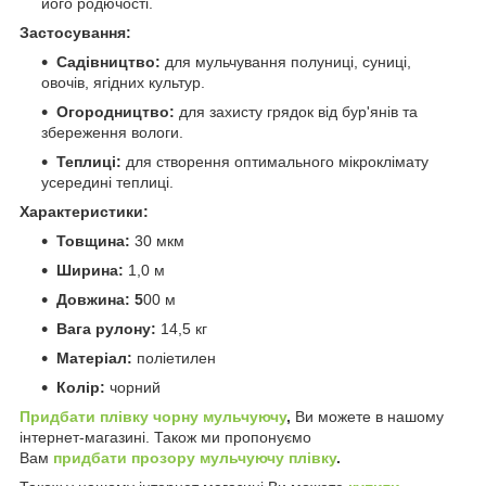
його родючості.
Застосування:
Садівництво:
для мульчування полуниці, суниці,
овочів, ягідних культур.
Огородництво:
для захисту грядок від бур'янів та
збереження вологи.
Теплиці:
для створення оптимального мікроклімату
усередині теплиці.
Характеристики:
Товщина:
30 мкм
Ширина:
1,0 м
Довжина: 5
00 м
Вага рулону:
14,5 кг
Матеріал:
поліетилен
Колір:
чорний
Придбати плівку чорну мульчуючу
,
Ви можете в нашому
інтернет-магазині. Також ми пропонуємо
Вам
придбати прозору мульчуючу плівку
.