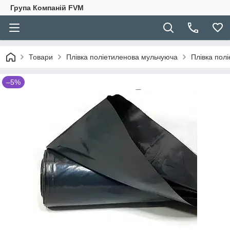
Група Компаній FVM
Товари
Плівка поліетиленова мульчуюча
Плівка пол
–5%