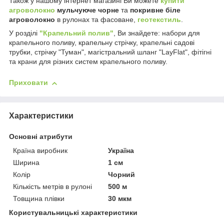
Також у нашому інтернет магазині Ви можете
купити
агроволокно
мульчуюче чорне
та
покривне біле
агроволокно
в рулонах та фасоване,
геотекстиль
.
У розділі
"Крапельний полив"
, Ви знайдете: набори для
крапельного поливу, крапельну стрічку, крапельні садові
трубки, стрічку "Туман", магістральний шланг "LayFlat", фітігні
та крани для різних систем крапельного поливу.
Приховати
Характеристики
Основні атрибути
Країна виробник
Україна
Ширина
1 см
Колір
Чорний
Кількість метрів в рулоні
500 м
Товщина плівки
30 мкм
Користувальницькі характеристики