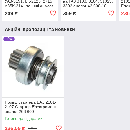
УАЗ-3151, ІЖ-2125, 2715,
на ГАЗ 3103, 3104, 31029,
2101
АЗЛК-2141 та інші аналог
3302 аналог 42.600-10,
Еле
42.600, 503.600
504.600
263.
249
359
236
₴
₴
Акційні пропозиції та новинки
–5%
Привід стартера ВАЗ 2101-
2107 Стартер Електромаш
аналог 263.600
Готово до відправки
236,55
₴
249 ₴