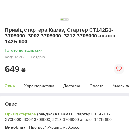
Привід стартера Камаз, Стартер СТ142Б1-
3708000, 3002.3708000, 3212.3708000 аналог
142Б.600
Готово до відправки
Код: 142Б
Роздріб
649
₴
Опис
Характеристики
Доставка
Оплата
Умови п
Опис
Привід стартера
(бендікс) на Камаз, Стартер СТ142Б1-
3708000, 3002.3708000, 3212.3708000 аналог 142Б.600
Виробник
"Прогрес" Україна м. Херсон