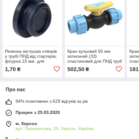
Резинка-заглушка отворів
Кран кульовий 50 мм
Кран
у трубі ПНД від стартерів,
затискний (ЗЗ)
зати
фігурна 15 мм. для
пластиковий для ПНД труб
плас
крапельного поливу
1,70
502,50
181
₴
₴
зрошення. Santehplast SL-
010.1
Про нас
94% позитивних з 629 відгуків за рік
Працює з 25.03.2020
м. Херсон
вул. Перекопська, 20, Херсон, Україна