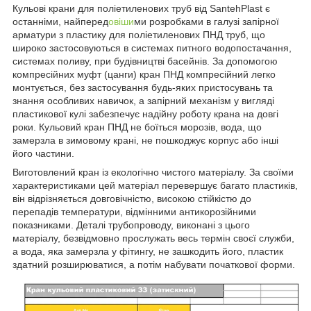
Кульові крани для поліетиленових труб від SantehPlast є
останніми, найперед
овіши
ми розробками в галузі запірної
арматури з пластику для поліетиленових ПНД труб, що
широко застосовуються в системах питного водопостачання,
системах поливу, при будівництві басейнів. За допомогою
компресійних муфт (цанги) кран ПНД компресійний легко
монтується, без застосування будь-яких пристосувань та
знання особливих навичок, а запірний механізм у вигляді
пластикової кулі забезпечує надійну роботу крана на довгі
роки. Кульовий кран ПНД не боїться морозів, вода, що
замерзла в зимовому крані, не пошкоджує корпус або інші
його частини.
Виготовлений кран із екологічно чистого матеріалу. За своїми
характеристиками цей матеріал перевершує багато пластиків,
він відрізняється довговічністю, високою стійкістю до
перепадів температури, відмінними антикорозійними
показниками. Деталі трубопроводу, виконані з цього
матеріалу, безвідмовно прослужать весь термін своєї служби,
а вода, яка замерзла у фітингу, не зашкодить його, пластик
здатний розширюватися, а потім набувати початкової форми.