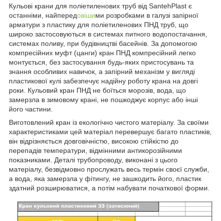
Кульові крани для поліетиленових труб від SantehPlast є
останніми, найперед
овіши
ми розробками в галузі запірної
арматури з пластику для поліетиленових ПНД труб, що
широко застосовуються в системах питного водопостачання,
системах поливу, при будівництві басейнів. За допомогою
компресійних муфт (цанги) кран ПНД компресійний легко
монтується, без застосування будь-яких пристосувань та
знання особливих навичок, а запірний механізм у вигляді
пластикової кулі забезпечує надійну роботу крана на довгі
роки. Кульовий кран ПНД не боїться морозів, вода, що
замерзла в зимовому крані, не пошкоджує корпус або інші
його частини.
Виготовлений кран із екологічно чистого матеріалу. За своїми
характеристиками цей матеріал перевершує багато пластиків,
він відрізняється довговічністю, високою стійкістю до
перепадів температури, відмінними антикорозійними
показниками. Деталі трубопроводу, виконані з цього
матеріалу, безвідмовно прослужать весь термін своєї служби,
а вода, яка замерзла у фітингу, не зашкодить його, пластик
здатний розширюватися, а потім набувати початкової форми.