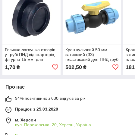
Резинка-заглушка отворів
Кран кульовий 50 мм
Кран
у трубі ПНД від стартерів,
затискний (ЗЗ)
зати
фігурна 15 мм. для
пластиковий для ПНД труб
плас
крапельного поливу
1,70
502,50
181
₴
₴
зрошення. Santehplast SL-
010.1
Про нас
94% позитивних з 630 відгуків за рік
Працює з 25.03.2020
м. Херсон
вул. Перекопська, 20, Херсон, Україна