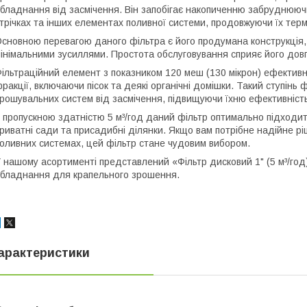
бладнання від засмічення. Він запобігає накопиченню забруднююч
трічках та інших елементах поливної системи, продовжуючи їх терм
сновною перевагою даного фільтра є його продумана конструкція
інімальними зусиллями. Простота обслуговування сприяє його довго
ільтраційний елемент з показником 120 меш (130 мікрон) ефективн
ракції, включаючи пісок та деякі органічні домішки. Такий ступінь 
рошувальних систем від засмічення, підвищуючи їхню ефективність
 пропускною здатністю 5 м³/год даний фільтр оптимально підходит
риватні сади та присадибні ділянки. Якщо вам потрібне надійне 
оливних системах, цей фільтр стане чудовим вибором.
 нашому асортименті представлений «Фільтр дисковий 1" (5 м³/год
бладнання для крапельного зрошення.
арактеристики