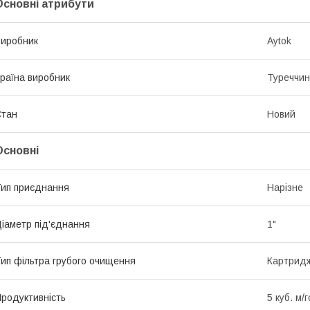
Основні атрибути
иробник
Aytok
раїна виробник
Туреччи
Стан
Новий
Основні
ип приєднання
Нарізне
іаметр під'єднання
1"
ип фільтра грубого очищення
Картрид
родуктивність
5 куб. м/