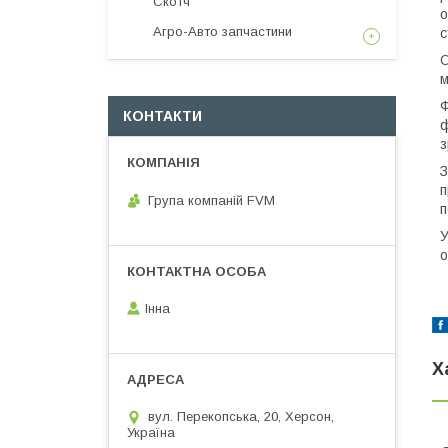
Скотч
о
Агро-Авто запчастини
с
О
м
Ф
КОНТАКТИ
ф
з
З
п
Група компаній FVM
п
У
о
Інна
Х
вул. Перекопська, 20, Херсон,
Україна