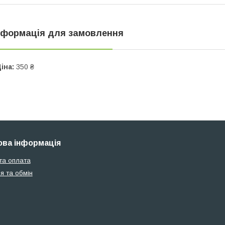
нформація для замовлення
іна:
350 ₴
ва інформація
та оплата
я та обмін