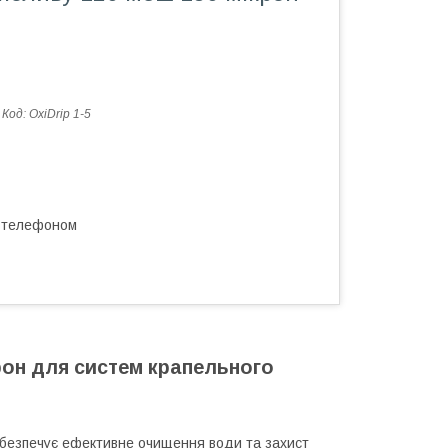
Код:
OxiDrip 1-5
а телефоном
крон для систем крапельного
абезпечує ефективне очищення води та захист