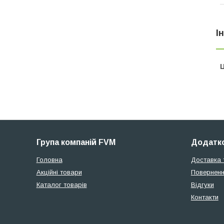
І
Ц
Група компаній FVM
Додатко
Головна
Доставка 
Акційні товари
Поверненн
Каталог товарів
Відгуки
Контакти