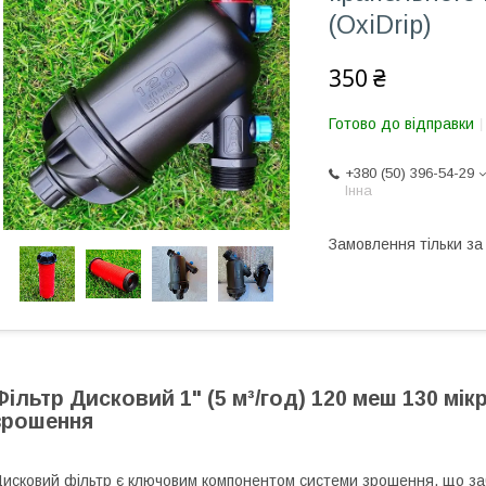
(OxiDrip)
350 ₴
Готово до відправки
+380 (50) 396-54-29
Інна
Замовлення тільки з
Фільтр Дисковий 1" (5 м³/год) 120 меш 130 мі
зрошення
исковий фільтр є ключовим компонентом системи зрошення, що з