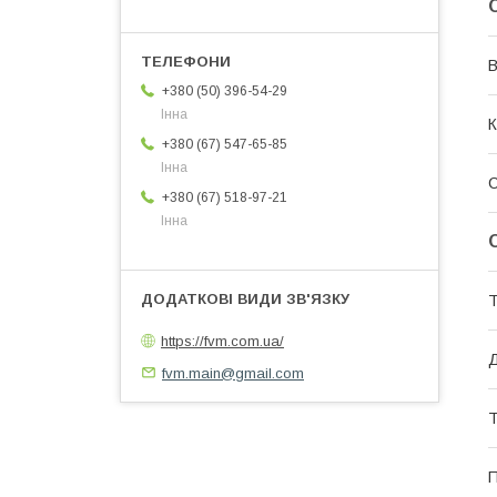
В
+380 (50) 396-54-29
Інна
К
+380 (67) 547-65-85
Інна
+380 (67) 518-97-21
Інна
Т
https://fvm.com.ua/
Д
fvm.main@gmail.com
Т
П