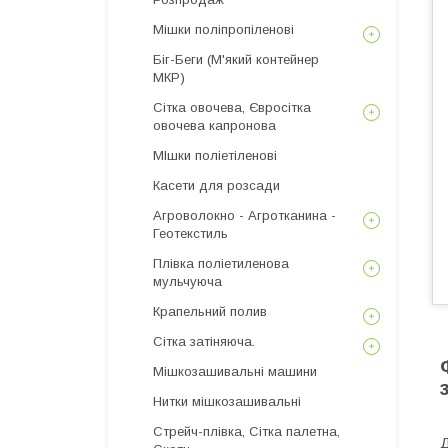
Мішки поліпропіленові
Біг-Беги (М'який контейнер
МКР)
Сітка овочева, Євросітка
овочева капронова
МІшки поліетіленові
Касети для розсади
Агроволокно - Агротканина -
Геотекстиль
Плівка поліетиленова
мульчуюча
Крапельний полив
Сітка затіняюча.
Мішкозашивальні машини
Нитки мішкозашивальні
Стрейч-плівка, Сітка палетна,
Д