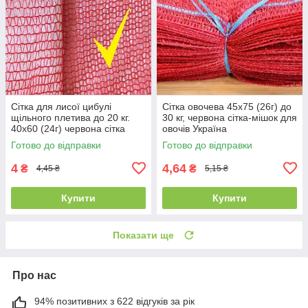
Сітка для лисої цибулі
Сітка овочева 45х75 (26г) до
щільного плетива до 20 кг.
30 кг, червона сітка-мішок для
40х60 (24г) червона сітка
овочів Україна
овочева подвійна
Готово до відправки
Готово до відправки
4
4,64
₴
₴
4,45 ₴
5,15 ₴
Купити
Купити
Показати ще
Про нас
94% позитивних з 622 відгуків за рік