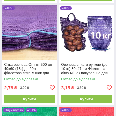
–10%
–10%
Сітка овочева Опт от 500 шт
Овочева сітка із ручкою (до
40х60 (18г) до 20кг
10 кг) 30х47 см Фіолетова
фіолетова сітка-мішок для
сітка-мішок пакувальна для
овочів
овочів, мішки овочеві
Готово до відправки
Готово до відправки
2,78
3,15
₴
₴
3,09 ₴
3,50 ₴
Купити
Купити
Під капусту
–10%
–10%