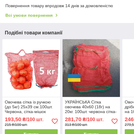
Повернення товару впродовж 14 днів за домовленістю
Всі умови повернення
Подібні товари компанії
Овочева сітка із ручкою
УКРАЇНСЬКА Сітка
Овоч
(до 5кг) 25х39 см.100шт.
овочева 40х60 (18г) на
дріб
Червона, сітка-мішок
20кг. 100шт. червона сітка-
на 1
овочева, сітка пакувальна
мішок для овочів
сітк
193,50
281,70
246
₴/100 шт.
₴/100 шт.
для овочів, мішки овочеві
215 ₴/100 шт.
313 ₴/100 шт.
279,5
Купити
Купити