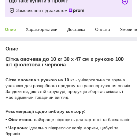
Що таке купити з Пром?
Замовлення під захистом
Опис
Характеристики
Доставка
Оплата
Умови п
Опис
Сітка овочева до 10 кг 30 х 47 см з ручкою 100
шт фіолетова і червона
Сітка овочева з ручкою на 10 кг
- універсальна та зручна
упаковка для роздрібного продажу та транспортування овочів.
Завдяки ніздрюватій структурі, продукція зберігає свіжість і
має відмінний товарний вигляд.
Рекомендації щодо вибору кольору:
• Фіолетова:
найкраще підходить для картоплі та баклажанів.
• Червона
: ідеально підкреслює колір моркви, цибулі та
буряків.