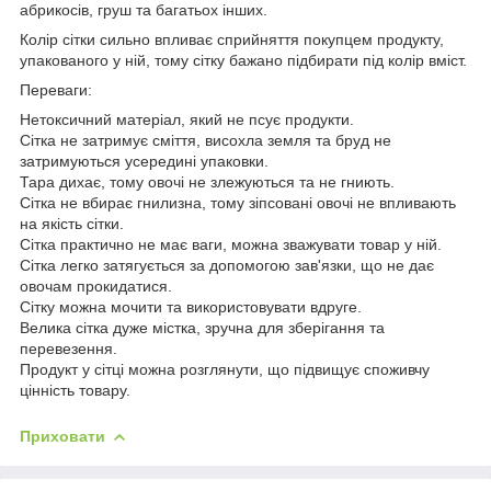
абрикосів, груш та багатьох інших.
Колір сітки сильно впливає сприйняття покупцем продукту,
упакованого у ній, тому сітку бажано підбирати під колір вміст.
Переваги:
Нетоксичний матеріал, який не псує продукти.
Сітка не затримує сміття, висохла земля та бруд не
затримуються усередині упаковки.
Тара дихає, тому овочі не злежуються та не гниють.
Сітка не вбирає гнилизна, тому зіпсовані овочі не впливають
на якість сітки.
Сітка практично не має ваги, можна зважувати товар у ній.
Сітка легко затягується за допомогою зав'язки, що не дає
овочам прокидатися.
Сітку можна мочити та використовувати вдруге.
Велика сітка дуже містка, зручна для зберігання та
перевезення.
Продукт у сітці можна розглянути, що підвищує споживчу
цінність товару.
Приховати