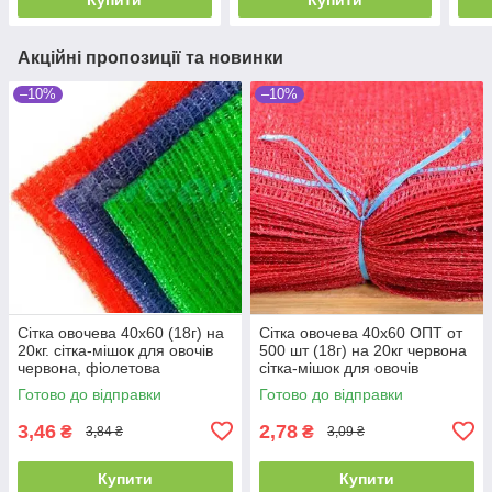
Акційні пропозиції та новинки
–10%
–10%
Сітка овочева 40х60 (18г) на
Сітка овочева 40х60 ОПТ от
20кг. сітка-мішок для овочів
500 шт (18г) на 20кг червона
червона, фіолетова
сітка-мішок для овочів
Готово до відправки
Готово до відправки
3,46
2,78
₴
₴
3,84 ₴
3,09 ₴
Купити
Купити