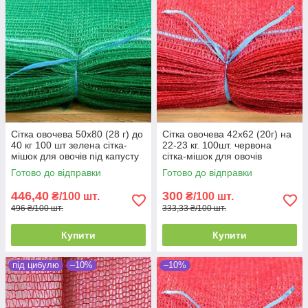
Сітка овочева 50х80 (28 г) до
Сітка овочева 42х62 (20г) на
40 кг 100 шт зелена сітка-
22-23 кг. 100шт. червона
мішок для овочів під капусту
сітка-мішок для овочів
Готово до відправки
Готово до відправки
446,40
300
₴/100 шт.
₴/100 шт.
496 ₴/100 шт.
333,33 ₴/100 шт.
Купити
Купити
під цибулю
–10%
–10%