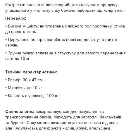
Колір сітки сильно впливає сприйняття покупцем продукту,
упакованого у ній, тому сітку бажано підбирати під колір вміст.
Переваги:
• Висока міцність: виготовлена ​​з якісного поліпропілену, стійка
до навантажень.
• Циркуляція повітря: запобігає появі конденсату та гниття
овочів.
• Зручна ручка: вплетена в структуру для легкого перенесення
ваги до 10 кг.
Технічні характеристики:
• Розмір: 30 х 47 см
• Місткість: до 10 кг
• Кількість в упаковці: 100 шт,
Овочева сітка
використовується для пакування та
транспортування овочів, підходить для картоплі, баклажанів
та буряків. Сітку можна використовувати не тільки під овочі,
але і як упаковка для фруктів - слив, яблук, апельсинів,