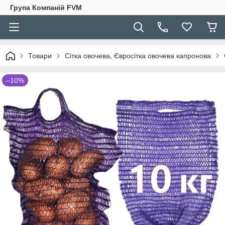
Група Компаній FVM
Товари
Сітка овочева, Євросітка овочева капронова
–10%