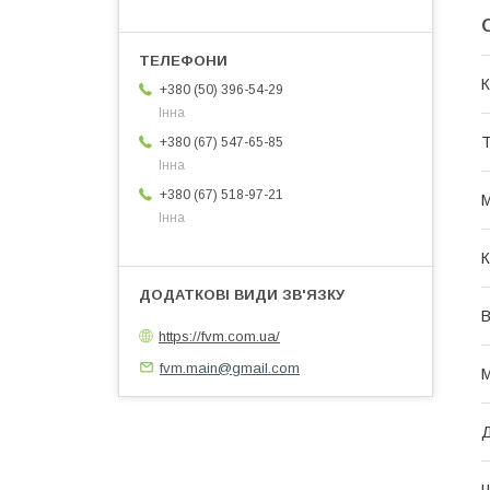
К
+380 (50) 396-54-29
Інна
Т
+380 (67) 547-65-85
Інна
+380 (67) 518-97-21
М
Інна
К
В
https://fvm.com.ua/
fvm.main@gmail.com
М