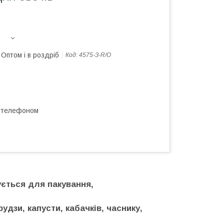
Оптом і в роздріб
Код:
4575-З-R/O
а телефоном
ється для пакування,
дзи, капусти, кабачків, часнику,