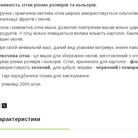
аявність сітки різних розмірів та кольорів.
ручна і практична овочева сітка широко використовується сільгосп
еалізації фруктів і овочів.
егка і компактна сітка-мішок дозволяє повітряним масам вільно ц
родуктів. У сітці вільно поміщається велика кількість картоплі, бакл
нших овочів.
ри своїй мінімальній масі, даний вид упаковки витримує значні на
Овочева сітка
- це мішок для зберігання овочів, виготовлений з с
уває різних розмірів і кольорів. Сітки, призначені для картоплі -
фіо
икористовують
зелений
, для цибулі, моркви -
червоний і помар
 тарі передбачена тісьма для зав'язування.
 упаковці 2000 штук.
арактеристики