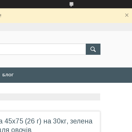
!
БЛОГ
 45х75 (26 г) на 30кг, зелена
для овочів