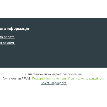
ва інформація
та оплата
я та обмін
Сайт створений на маркетплейсі
Prom.ua
Група компаній FVM |
Поскаржитися на контент
|
Політика конфіденційності
Select Language
▼