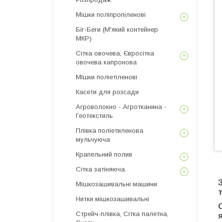
Мішки поліпропіленові
Біг-Беги (М'який контейнер
МКР)
Сітка овочева, Євросітка
овочева капронова
МІшки поліетіленові
Касети для розсади
Агроволокно - Агротканина -
Геотекстиль
Плівка поліетиленова
мульчуюча
Крапельний полив
Сітка затіняюча.
Мішкозашивальні машини
Нитки мішкозашивальні
Стрейч-плівка, Сітка палетна,