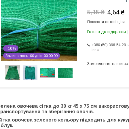
4,64 ₴
5,15 ₴
Показати оптові ціни
Готово до відправки
+380 (50) 396-54-29
–10%
Інна
Залишилось
0
0
днів
0
0
0
0
0
0
Замовлення тільки з
Зелена овочева сітка до 30 кг 45 х 75 см
використову
транспортування та зберігання овочів.
Сітка овочева зеленого кольору підходить для кукуру
яблук.