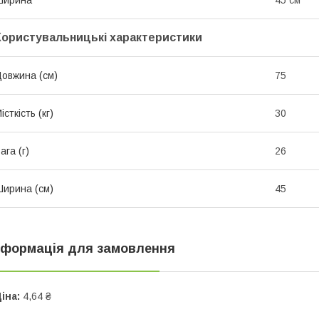
Ширина
45 см
Користувальницькі характеристики
овжина (см)
75
істкість (кг)
30
ага (г)
26
ирина (см)
45
нформація для замовлення
іна:
4,64 ₴