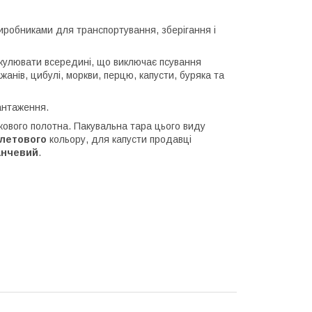
виробниками для транспортування, зберігання і
иркулювати всередині, що виключає псування
ажанів, цибулі, моркви, перцю, капусти, буряка та
вантаження.
іткового полотна. Пакувальна тара цього виду
летового
кольору, для капусти продавці
анчевий
.