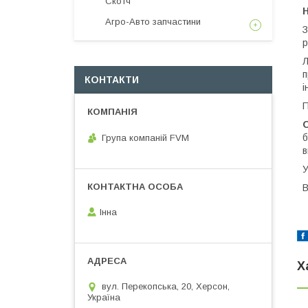
Скотч
Н
Агро-Авто запчастини
З
р
Л
п
КОНТАКТИ
і
П
б
Група компаній FVM
в
У
В
Інна
Х
вул. Перекопська, 20, Херсон,
Україна