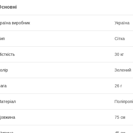
Основні
раїна виробник
Україна
ип
Сітка
істкість
30 кг
олір
Зелений
ага
26 г
атеріал
Поліпроп
Довжина
75 см