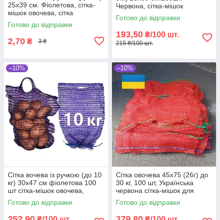
25х39 см. Фіолетова, сітка-
Червона, сітка-мішок
мішок овочева, сітка
овочева, сітка пакувальна
Готово до відправки
пакувальна для овочів, мішки
для овочів, мішки овочеві
Готово до відправки
овочеві
193,50
₴/100 шт.
2,70
₴
3 ₴
215 ₴/100 шт.
–10%
–10%
Сітка вочева із ручкою (до 10
Сітка овочева 45х75 (26г) до
кг) 30х47 см фіолетова 100
30 кг, 100 шт, Українська
шт сітка-мішок овочева,
червона сітка-мішок для
мішки овочеві
овочів
Готово до відправки
Готово до відправки
252,90
379,80
₴/100 шт.
₴/100 шт.