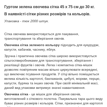
Гуртом зелена овочева сітка 45 х 75 см до 30 кг.
В наявністі сітки різних розмірів та кольорів.
Упаковка - тюк 2000 штук.
Сітка овочева використовується для пакування,
транспортування та зберігання овочів.
Овочева сітка зеленого кольору
підходить для кукурудзи,
капусти, кабачків, часнику, яблук.
Зручна і практична овочева сітка широко використовується
сільгоспвиробниками для транспортування, зберігання і
реалізації фруктів і овочів. Легка і компактна сітка-мішок
дозволяє повітряним масам вільно циркулювати всередині,
що виключає псування продуктів. У сітці вільно поміщається
велика кількість картоплі, баклажанів, цибулі, моркви, перцю,
капусти, буряка та інших овочів. При своїй мінімальній масі,
даний вид упаковки витримує значні навантаження.
Овочева сітка
- це мішок для зберігання овочів,
виготовлений з сіткового полотна. Пакувальна тара цього виду
буває різних розмірів і кольорів. Сітки, призначені для картоплі