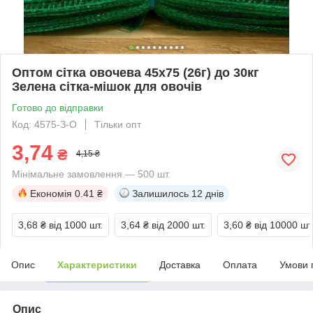
Оптом сітка овочева 45х75 (26г) до 30кг
Зелена сітка-мішок для овочів
Готово до відправки
Код: 4575-З-O
Тільки опт
3,74
₴
4,15 ₴
Мінімальне замовлення — 500 шт.
Економія
0.41 ₴
Залишилось
12 днів
3,68 ₴
від 1000 шт.
3,64 ₴
від 2000 шт.
3,60 ₴
від 10000 шт
Опис
Характеристики
Доставка
Оплата
Умови 
Опис