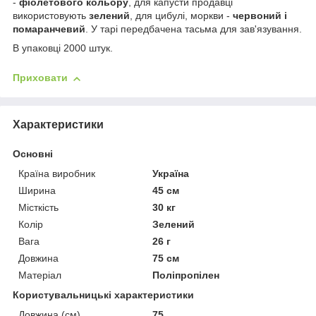
-
фіолетового кольору
, для капусти продавці
використовують
зелений
, для цибулі, моркви -
червоний і
помаранчевий
. У тарі передбачена тасьма для зав'язування.
В упаковці 2000 штук.
Приховати
Характеристики
Основні
Країна виробник
Україна
Ширина
45 см
Місткість
30 кг
Колір
Зелений
Вага
26 г
Довжина
75 см
Матеріал
Поліпропілен
Користувальницькі характеристики
Довжина (см)
75