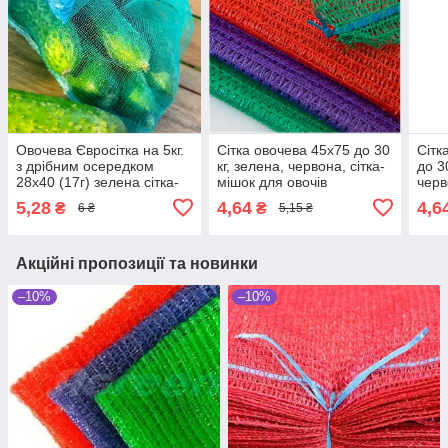
Овочева Євросітка на 5кг.
Сітка овочева 45х75 до 30
Сітк
з дрібним осередком
кг, зелена, червона, сітка-
до 3
28х40 (17г) зелена сітка-
мішок для овочів
черв
мішок для овочів.
овоч
5,28
4,64
4,6
₴
₴
6 ₴
5,15 ₴
Акційні пропозиції та новинки
–10%
–10%