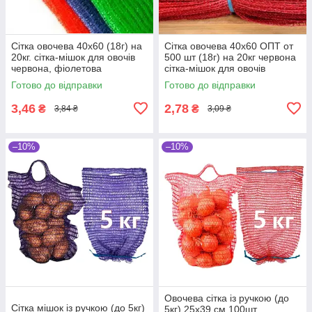
Сітка овочева 40х60 (18г) на
Сітка овочева 40х60 ОПТ от
20кг. сітка-мішок для овочів
500 шт (18г) на 20кг червона
червона, фіолетова
сітка-мішок для овочів
Готово до відправки
Готово до відправки
3,46
2,78
₴
₴
3,84 ₴
3,09 ₴
–10%
–10%
Овочева сітка із ручкою (до
Сітка мішок із ручкою (до 5кг)
5кг) 25х39 см.100шт.