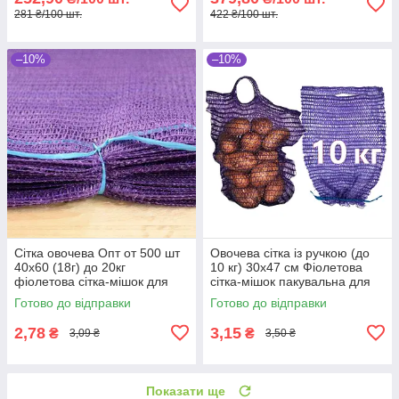
281 ₴/100 шт.
422 ₴/100 шт.
–10%
–10%
Сітка овочева Опт от 500 шт
Овочева сітка із ручкою (до
40х60 (18г) до 20кг
10 кг) 30х47 см Фіолетова
фіолетова сітка-мішок для
сітка-мішок пакувальна для
овочів
овочів, мішки овочеві
Готово до відправки
Готово до відправки
2,78
3,15
₴
₴
3,09 ₴
3,50 ₴
Показати ще