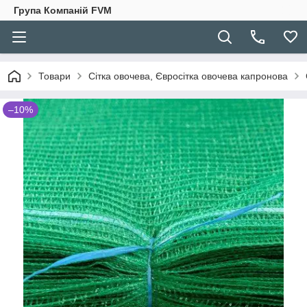
Група Компаній FVM
Товари
Сітка овочева, Євросітка овочева капронова
–10%