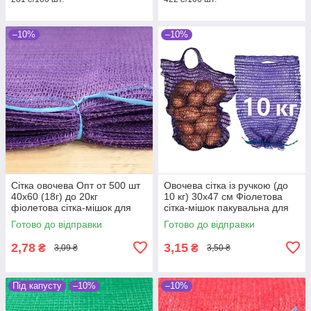
–10%
–10%
Сітка овочева Опт от 500 шт
Овочева сітка із ручкою (до
40х60 (18г) до 20кг
10 кг) 30х47 см Фіолетова
фіолетова сітка-мішок для
сітка-мішок пакувальна для
овочів
овочів, мішки овочеві
Готово до відправки
Готово до відправки
2,78
3,15
₴
₴
3,09 ₴
3,50 ₴
Під капусту
–10%
–10%