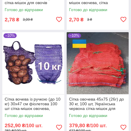
сітка-мішок для овочів
мішок овочева, сітка
пакувальна для овочів, мішки
Готово до відправки
Готово до відправки
овочеві
2,78
2,70
₴
₴
3,09 ₴
3 ₴
–10%
–10%
Сітка вочева із ручкою (до 10
Сітка овочева 45х75 (26г) до
кг) 30х47 см фіолетова 100
30 кг, 100 шт, Українська
шт сітка-мішок овочева,
червона сітка-мішок для
мішки овочеві
овочів
Готово до відправки
Готово до відправки
252,90
379,80
₴/100 шт.
₴/100 шт.
281 ₴/100 шт.
422 ₴/100 шт.