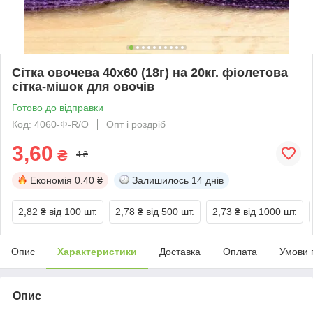
Сітка овочева 40х60 (18г) на 20кг. фіолетова
сітка-мішок для овочів
Готово до відправки
Код: 4060-Ф-R/O
Опт і роздріб
3,60
₴
4 ₴
Економія
0.40 ₴
Залишилось
14 днів
2,82 ₴
від 100 шт.
2,78 ₴
від 500 шт.
2,73 ₴
від 1000 шт.
Опис
Характеристики
Доставка
Оплата
Умови 
Опис