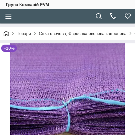
Група Компаній FVM
Товари
Сітка овочева, Євросітка овочева капронова
–10%