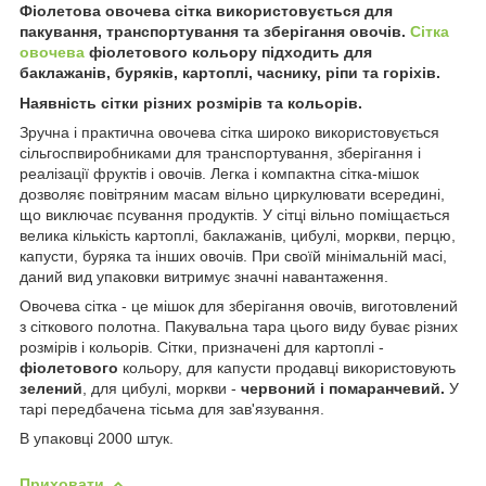
Фіолетова овочева сітка використовується для
пакування, транспортування та зберігання овочів.
Сітка
овочева
фіолетового кольору підходить для
баклажанів, буряків, картоплі, часнику, ріпи та горіхів.
Наявність сітки різних розмірів та кольорів.
Зручна і практична овочева сітка широко використовується
сільгоспвиробниками для транспортування, зберігання і
реалізації фруктів і овочів. Легка і компактна сітка-мішок
дозволяє повітряним масам вільно циркулювати всередині,
що виключає псування продуктів. У сітці вільно поміщається
велика кількість картоплі, баклажанів, цибулі, моркви, перцю,
капусти, буряка та інших овочів. При своїй мінімальній масі,
даний вид упаковки витримує значні навантаження.
Овочева сітка - це мішок для зберігання овочів, виготовлений
з сіткового полотна. Пакувальна тара цього виду буває різних
розмірів і кольорів. Сітки, призначені для картоплі -
фіолетового
кольору, для капусти продавці використовують
зелений
, для цибулі, моркви -
червоний і помаранчевий.
У
тарі передбачена тісьма для зав'язування.
В упаковці 2000 штук.
Приховати