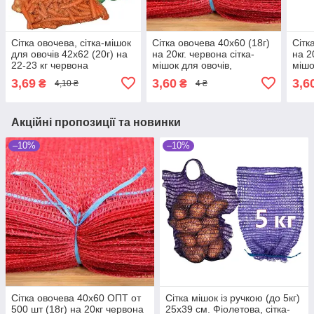
Сітка овочева, сітка-мішок
Сітка овочева 40х60 (18г)
Сітк
для овочів 42х62 (20г) на
на 20кг. червона сітка-
на 2
22-23 кг червона
мішок для овочів,
мішо
3,69
3,60
3,6
₴
₴
4,10 ₴
4 ₴
Акційні пропозиції та новинки
–10%
–10%
Сітка овочева 40х60 ОПТ от
Сітка мішок із ручкою (до 5кг)
500 шт (18г) на 20кг червона
25х39 см. Фіолетова, сітка-