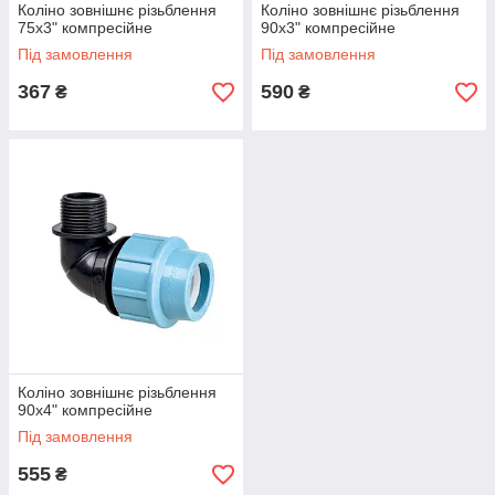
Коліно зовнішнє різьблення
Коліно зовнішнє різьблення
75х3" компресійне
90х3" компресійне
Під замовлення
Під замовлення
367
590
₴
₴
Коліно зовнішнє різьблення
90х4" компресійне
Під замовлення
555
₴