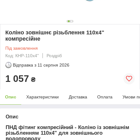
Коліно зовнішнє різьблення 110х4"
компресійне
Під замовлення
Код: КНР-110х4"
Роздріб
Відправка з
11 серпня 2026
1 057
₴
Опис
Характеристики
Доставка
Оплата
Умови п
Опис
ПНД фітинг компресійний - Коліно із зовнішнім
різьбленням 110х4" для зовнішнього
водопроводу