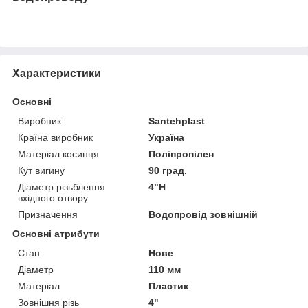
Характеристики
Основні
Виробник
Santehplast
Країна виробник
Україна
Матеріал косинця
Поліпропілен
Кут вигину
90 град.
Діаметр різьблення
4"Н
вхідного отвору
Призначення
Водопровід зовнішній
Основні атрибути
Стан
Нове
Діаметр
110 мм
Матеріал
Пластик
Зовнішня різь
4"