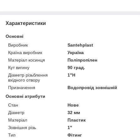
Характеристики
Основні
Виробник
Santehplast
Країна виробник
Україна
Матеріал косинця
Поліпропілен
Кут вигину
90 град.
Діаметр різьблення
1"Н
вхідного отвору
Призначення
Водопровід зовнішній
Основні атрибути
Стан
Нове
Діаметр
32 мм
Матеріал
Пластик
Зовнішня різь
1"
Тип
Фітинг