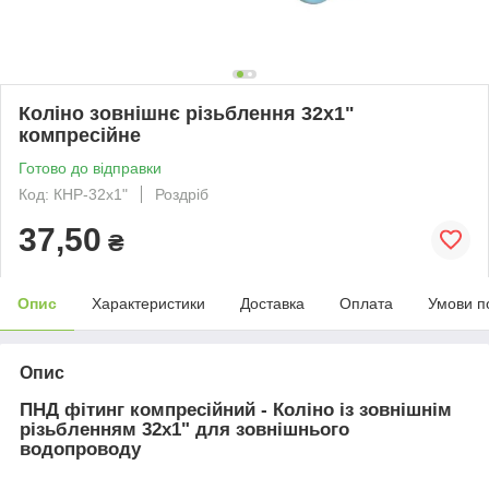
Коліно зовнішнє різьблення 32х1"
компресійне
Готово до відправки
Код: КНР-32х1"
Роздріб
37,50
₴
Опис
Характеристики
Доставка
Оплата
Умови п
Опис
ПНД фітинг компресійний - Коліно із зовнішнім
різьбленням 32х1" для зовнішнього
водопроводу