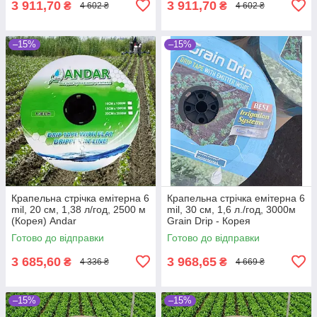
3 911,70
3 911,70
₴
₴
4 602 ₴
4 602 ₴
–15%
–15%
Крапельна стрічка емітерна 6
Крапельна стрічка емітерна 6
mil, 20 см, 1,38 л/год, 2500 м
mil, 30 см, 1,6 л./год, 3000м
(Корея) Andar
Grain Drip - Корея
Готово до відправки
Готово до відправки
3 685,60
3 968,65
₴
₴
4 336 ₴
4 669 ₴
–15%
–15%