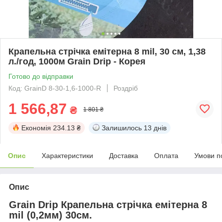
Крапельна стрічка емітерна 8 mil, 30 см, 1,38
л./год, 1000м Grain Drip - Корея
Готово до відправки
Код: GrainD 8-30-1,6-1000-R
Роздріб
1 566,87
₴
1 801 ₴
Економія
234.13 ₴
Залишилось
13 днів
Опис
Характеристики
Доставка
Оплата
Умови п
Опис
Grain Drip Крапельна стрічка емітерна 8
mil (0,2мм) 30см.