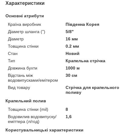
Характеристики
Основні атрибути
Країна виробник
Південна Корея
Діаметр шланга (")
5/8"
Діаметр
16 мм
Товщина стінки
0.2 мм
Стан
Новий
Тип
Крапельна стрічка
Довжина бухти
1000 м
Відстань між
30 см
водовипусками/емітером
Вид товару
Стрічка для крапельного
поливу
Крапельний полив
Товщина стінки (mil)
8
Водовилив водовипуску/
1,6
еміттера (л/год)
Користувальницькі характеристики