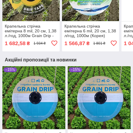
Крапельна стрічка
Крапельна стрічка
Крап
емітерна 8 mil, 20 см, 1,38
емітерна 6 mil, 20 см, 1,38
еміт
л./год, 1000м Grain Drip -
л/год, 1000м (Корея)
л./г
Корея
Andar
Кор
1 682,58
1 566,87
1 0
₴
₴
1 934 ₴
1 801 ₴
Акційні пропозиції та новинки
–15%
–15%