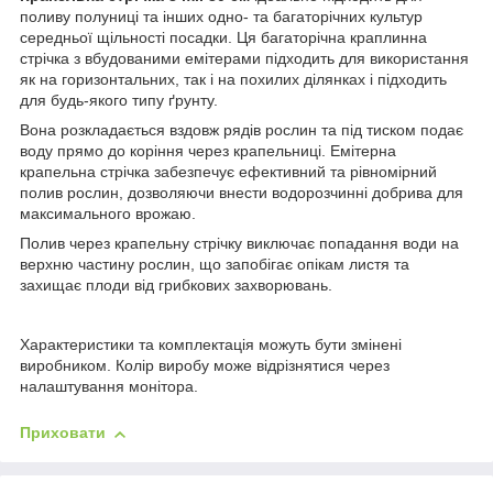
поливу полуниці та інших одно- та багаторічних культур
середньої щільності посадки. Ця багаторічна краплинна
стрічка з вбудованими емітерами підходить для використання
як на горизонтальних, так і на похилих ділянках і підходить
для будь-якого типу ґрунту.
Вона розкладається вздовж рядів рослин та під тиском подає
воду прямо до коріння через крапельниці. Емітерна
крапельна стрічка забезпечує ефективний та рівномірний
полив рослин, дозволяючи внести водорозчинні добрива для
максимального врожаю.
Полив через крапельну стрічку виключає попадання води на
верхню частину рослин, що запобігає опікам листя та
захищає плоди від грибкових захворювань.
Характеристики та комплектація можуть бути змінені
виробником. Колір виробу може відрізнятися через
налаштування монітора.
Приховати