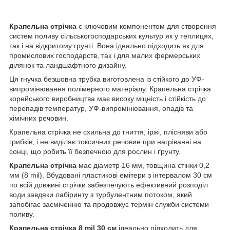
Крапельна стрічка
є ключовим компонентом для створення
систем поливу сільськогосподарських культур як у теплицях,
так і на відкритому грунті. Вона ідеально підходить як для
промислових господарств, так і для малих фермерських
ділянок та ландшафтного дизайну.
Ця гнучка безшовна трубка виготовлена ​​із стійкого до УФ-
випромінювання полімерного матеріалу. Крапельна стрічка
корейського виробництва має високу міцність і стійкість до
перепадів температур, УФ-випромінювання, опадів та
хімічних речовин.
Крапельна стрічка не схильна до гниття, іржі, плісняви ​​або
грибків, і не виділяє токсичних речовин при нагріванні на
сонці, що робить її безпечною для рослин і ґрунту.
Крапельна стрічка
має діаметр 16 мм, товщина стінки 0,2
мм (8 mil). Вбудовані пластикові емітери з інтервалом 30 см
по всій довжині стрічки забезпечують ефективний розподіл
води завдяки лабіринту з турбулентним потоком, який
запобігає засміченню та продовжує термін служби системи
поливу.
Крапельна стрічка 8 mil 30 см
ідеально підходить для