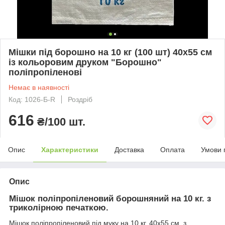
Мішки під борошно на 10 кг (100 шт) 40х55 см
із кольоровим друком "Борошно"
поліпропіленові
Немає в наявності
Код: 1026-Б-R
Роздріб
616
₴/100 шт.
Опис
Характеристики
Доставка
Оплата
Умови 
Опис
Мішок поліпропіленовий борошняний на 10 кг. з
триколірною печаткою.
Мішок поліпропіленовий під муку на 10 кг. 40х55 см. з