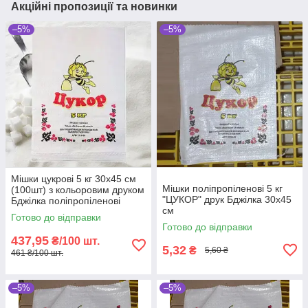
Акційні пропозиції та новинки
–5%
–5%
Мішки цукрові 5 кг 30х45 см
Мішки поліпропіленові 5 кг
(100шт) з кольоровим друком
"ЦУКОР" друк Бджілка 30х45
Бджілка поліпропіленові
см
Готово до відправки
Готово до відправки
437,95
₴/100 шт.
5,32
₴
5,60 ₴
461 ₴/100 шт.
–5%
–5%