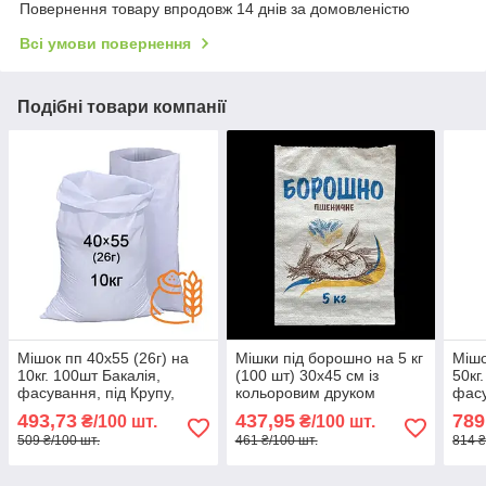
Повернення товару впродовж 14 днів за домовленістю
Всі умови повернення
Подібні товари компанії
Мішок пп 40x55 (26г) на
Мішки під борошно на 5 кг
Мішо
10кг. 100шт Бакалія,
(100 шт) 30х45 см із
50кг
фасування, під Крупу,
кольоровим друком
фасу
Борошно, Висівки, Зерно,
"Борошно"
Боро
493,73
437,95
789
₴/100 шт.
₴/100 шт.
під Насіння,
поліпропіленові
полі
509 ₴/100 шт.
461 ₴/100 шт.
814 ₴
поліпропіленовий,