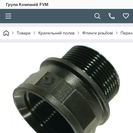
Група Компаній FVM
Товари
Крапельний полив
Фітинги різьбові
Перехі