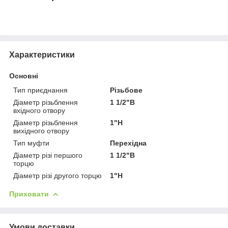
Характеристики
Основні
Тип приєднання
Різьбове
Діаметр різьблення
1 1/2"В
вхідного отвору
Діаметр різьблення
1"Н
вихідного отвору
Тип муфти
Перехідна
Діаметр різі першого
1 1/2"В
торцю
Діаметр різі другого торцю
1"Н
Приховати
Умови доставки