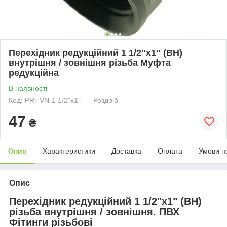
Перехідник редукційний 1 1/2"х1" (ВН)
внутрішня / зовнішня різьба Муфта
редукційна
В наявності
Код: PRr-VN-1 1/2"х1"
Роздріб
47
₴
Опис
Характеристики
Доставка
Оплата
Умови п
Опис
Перехідник редукційний 1 1/2"х1" (ВН)
різьба внутрішня / зовнішня. ПВХ
Фітинги різьбові