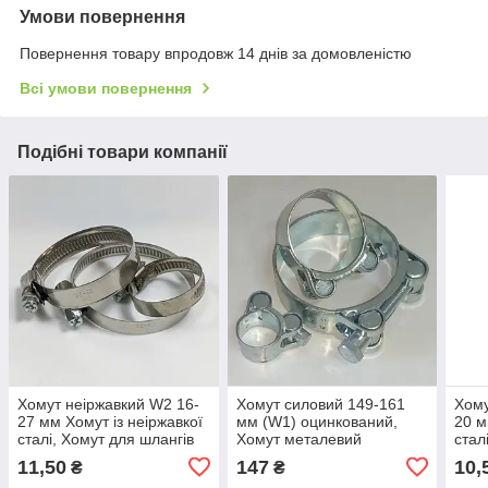
Умови повернення
Повернення товару впродовж 14 днів за домовленістю
Всі умови повернення
Подібні товари компанії
Хомут неіржавкий W2 16-
Хомут силовий 149-161
Хому
27 мм Хомут із неіржавкої
мм (W1) оцинкований,
20 м
сталі, Хомут для шлангів
Хомут металевий
стал
OPTIMA
посилений
OPT
11,50
147
10,
₴
₴