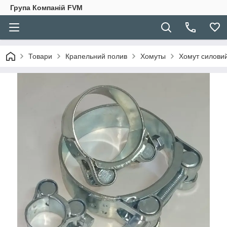
Група Компаній FVM
Товари
Крапельний полив
Хомуты
Хомут силови