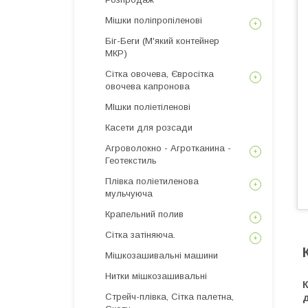
Мішки поліпропіленові
Біг-Беги (М'який контейнер
МКР)
Сітка овочева, Євросітка
овочева капронова
МІшки поліетіленові
Касети для розсади
Агроволокно - Агротканина -
Геотекстиль
Плівка поліетиленова
мульчуюча
Крапельний полив
Сітка затіняюча.
Мішкозашивальні машини
Нитки мішкозашивальні
К
Стрейч-плівка, Сітка палетна,
д