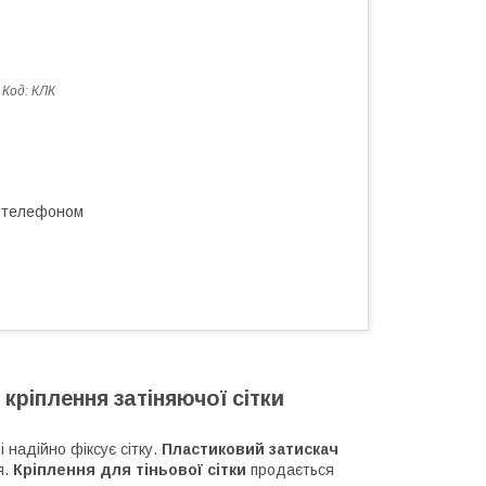
Код:
КЛК
а телефоном
кріплення затіняючої сітки
 і надійно фіксує сітку.
Пластиковий затискач
я.
Кріплення для тіньової сітки
продається