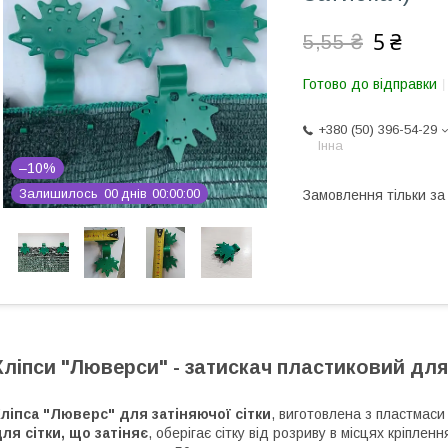
5 ₴
5,55 ₴
Готово до відправки
+380 (50) 396-54-29
Інна
–10%
Залишилось
0
0
днів
0
0
0
0
0
0
Замовлення тільки з
Кліпси "Люверси" - затискач пластиковий для 
ліпса "Люверс" для затіняючої сітки
, виготовлена ​​з пластмаси
ля сітки, що затіняє
, оберігає сітку від розриву в місцях кріпленн