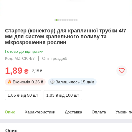
Стартер (конектор) для краплинної трубки 4/7
мм для систем крапельного поливу та
мікрозрошення рослин
Готово до відправки
Код: MZ-CK 4/7
Опт і роздріб
1,89
₴
2,15 ₴
Економія
0.26 ₴
Залишилось
15 днів
1,85 ₴
від 50 шт.
1,83 ₴
від 100 шт.
Опис
Характеристики
Доставка
Оплата
Умови п
Опис