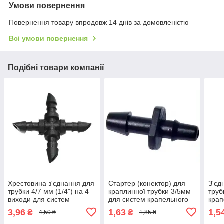
Умови повернення
Повернення товару впродовж 14 днів за домовленістю
Всі умови повернення
Подібні товари компанії
Хрестовина з'єднання для
Стартер (конектор) для
З'єд
трубки 4/7 мм (1/4") на 4
краплинної трубки 3/5мм
труб
виходи для систем
для систем крапельного
крап
краплинного зрошення
поливу та мікрозрошення
мікр
3,96
1,63
1,5
₴
₴
4,50 ₴
1,85 ₴
рослин
рослин