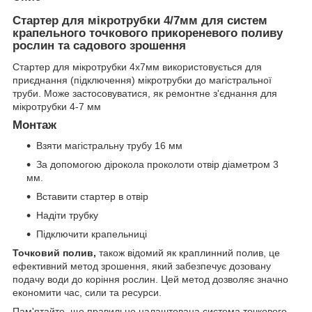
Стартер
для мікротрубки 4/7мм для систем
крапельного точкового прикореневого поливу
рослин та садового зрошення
Стартер для мікротрубки 4х7мм використовується для
приєднання (підключення) мікротрубки до магістральної
труби. Може застосовуватися, як ремонтне з'єднання для
мікротрубки 4-7 мм
Монтаж
Взяти магістральну трубу 16 мм
За допомогою дірокола проколоти отвір діаметром 3
мм.
Вставити стартер в отвір
Надіти трубку
Підключити крапельниці
Точковий полив,
також відомий як краплинний полив, це
ефективний метод зрошення, який забезпечує дозовану
подачу води до коріння рослин. Цей метод дозволяє значно
економити час, сили та ресурси.
Пам'ятайте, що правильно налаштована система точкового