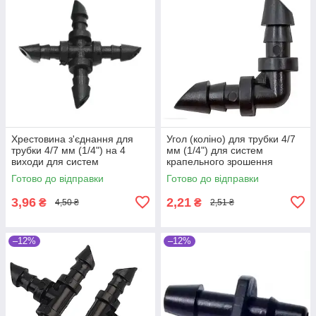
Хрестовина з'єднання для
Угол (коліно) для трубки 4/7
трубки 4/7 мм (1/4") на 4
мм (1/4") для систем
виходи для систем
крапельного зрошення
краплинного зрошення
рослин
Готово до відправки
Готово до відправки
рослин
3,96
2,21
₴
₴
4,50 ₴
2,51 ₴
–12%
–12%