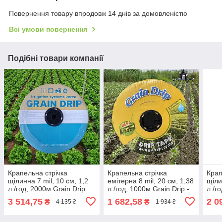
Повернення товару впродовж 14 днів за домовленістю
Всі умови повернення
Подібні товари компанії
Крапельна стрічка
Крапельна стрічка
Крап
щілинна 7 mil, 10 см, 1,2
емітерна 8 mil, 20 см, 1,38
щіли
л./год, 2000м Grain Drip
л./год, 1000м Grain Drip -
л./г
Корея
3 514,75
1 682,58
2 0
₴
₴
4 135 ₴
1 934 ₴