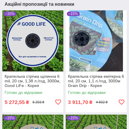
Акційні пропозиції та новинки
–15%
–15%
Крапельна стрічка щілинна 6
Крапельна стрічка емітерна 6
mil, 20 см, 1,38 л./год, 3000м,
mil, 20 см, 1,1 л./год, 3000м
Good LiFe - Корея
Grain Drip - Корея
Готово до відправки
Готово до відправки
5 272,55
3 911,70
₴
₴
6 203 ₴
4 602 ₴
–15%
–15%