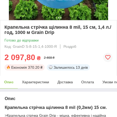
Крапельна стрічка щілинна 8 mil, 15 см, 1,4 л./
год, 1000 м Grain Drip
Готово до відправки
Код: GrainD S-8-15-1,4-1000-R
Роздріб
2 097,80
₴
2 468 ₴
Економія
370.20 ₴
Залишилось
13 днів
Опис
Характеристики
Доставка
Оплата
Умови п
Опис
Крапельна стрічка щілинна 8 mil (0,2мм) 15 см.
>Крапельна стрічка Grain Drip
- міцна, ефективна і надійна