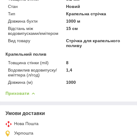
Стан
Новий
Тип
Крапельна стрічка
Довжина бухти
1000 м
Відстань між
15 см
водовипусками/емітером
Вид товару
Стрічка для крапельного
поливу
Крапельний полив
Товщина стінки (mil)
8
Водовилив водовипуску/
1,4
еміттера (л/год)
Довжина (м)
1000
Приховати
Умови доставки
Нова Пошта
Укрпошта