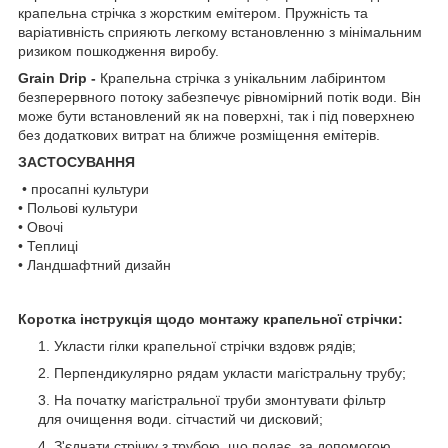
крапельна стрічка з жорстким емітером. Пружність та
варіативність сприяють легкому встановленню з мінімальним
ризиком пошкодження виробу.
Grain Drip -
Крапельна стрічка з унікальним лабіринтом
безперервного потоку забезпечує рівномірний потік води. Він
може бути встановлений як на поверхні, так і під поверхнею
без додаткових витрат на ближче розміщення емітерів.
ЗАСТОСУВАННЯ
• просапні культури
• Польові культури
• Овочі
• Теплиці
• Ландшафтний дизайн
Коротка інструкція щодо монтажу крапельної стрічки:
Укласти гілки крапельної стрічки вздовж рядів;
Перпендикулярно рядам укласти магістральну трубу;
На початку магістральної труби змонтувати фільтр
для очищення води. сітчастий чи дисковий;
З'єднати стрічку з трубою, що подає, за допомогою