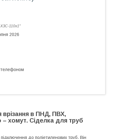
:
ХЗС-110х1"
рпня 2026
а телефоном
я врізання в ПНД, ПВХ,
 – хомут. Сіделка для труб
 підключення до поліетиленових труб. Він