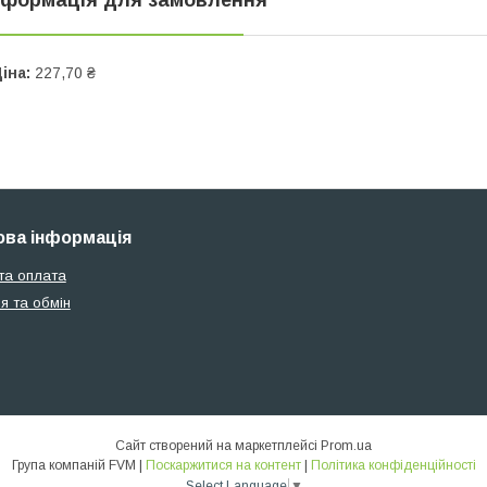
іна:
227,70 ₴
ва інформація
та оплата
я та обмін
Сайт створений на маркетплейсі
Prom.ua
Група компаній FVM |
Поскаржитися на контент
|
Політика конфіденційності
Select Language
▼