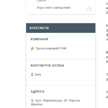
Скотч
з
Агро-Авто запчастини
м
б
М
КОНТАКТИ
д
ф
н
Група компаній FVM
К
в
в
Л
Інна
д
Л
д
вул. Перекопська, 20, Херсон,
Україна