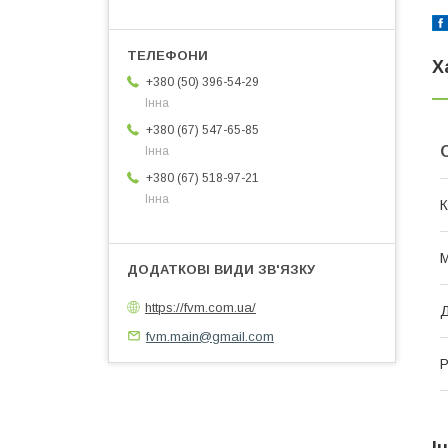
Х
+380 (50) 396-54-29
Інна
+380 (67) 547-65-85
Інна
+380 (67) 518-97-21
Інна
К
М
https://fvm.com.ua/
Д
fvm.main@gmail.com
Р
І