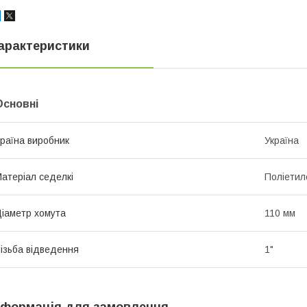
арактеристики
Основні
раїна виробник
Україна
атеріал седелкі
Поліетил
іаметр хомута
110 мм
ізьба відведення
1"
нформація для замовлення