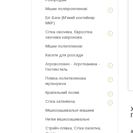
Мішки поліпропіленові
Біг-Беги (М'який контейнер
МКР)
Сітка овочева, Євросітка
овочева капронова
МІшки поліетіленові
Касети для розсади
Агроволокно - Агротканина -
Геотекстиль
Плівка поліетиленова
мульчуюча
Крапельний полив
Сітка затіняюча.
Мішкозашивальні машини
Нитки мішкозашивальні
Стрейч-плівка, Сітка палетна,