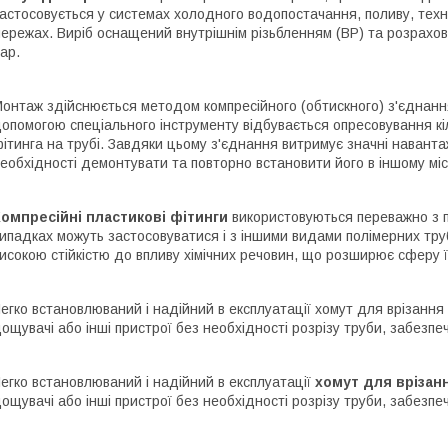
астосовується у системах холодного водопостачання, поливу, техн
ережах. Виріб оснащений внутрішнім різьбленням (ВР) та розрахов
ар.
онтаж здійснюється методом компресійного (обтискного) з'єднання
опомогою спеціального інструменту відбувається опресовування кі
ітинга на трубі. Завдяки цьому з'єднання витримує значні навант
еобхідності демонтувати та повторно встановити його в іншому міс
омпресійні пластикові фітинги
використовуються переважно з п
ипадках можуть застосовуватися і з іншими видами полімерних тру
исокою стійкістю до впливу хімічних речовин, що розширює сферу ї
егко встановлюваний і надійний в експлуатації хомут для врізанн
ощувачі або інші пристрої без необхідності розрізу труби, забезпеч
егко встановлюваний і надійний в експлуатації
хомут для врізан
ощувачі або інші пристрої без необхідності розрізу труби, забезпеч