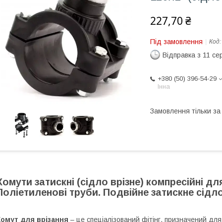
227,70 ₴
Під замовлення
Код
Відправка з 11 се
+380 (50) 396-54-29
Інна
Замовлення тільки з
Хомути затискні (сідло врізне) компресійні дл
Поліетиленові труби. Подвійне затискне сідло
Хомут для врізання
– це спеціалізований фітінг, призначений для