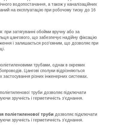
ічного водопостачання, а також у каналізаційних
аний на експлуатацію при робочому тиску до 16
: при затягуванні обойми вручну або за
льця цангового, що забезпечує надійну фіксацію
аження і залишається роз'ємним, що дозволяє при
ці.
оліетиленовими трубами, однак в окремих
бопроводів. Цангові сполуки відрізняються
х застосування різних інженерних системах.
я поліетиленової труби дозволяє підключати
уючи зручність і герметичність з'єднання.
ня поліетиленової труби
дозволяє підключати
уючи зручність і герметичність з'єднання.