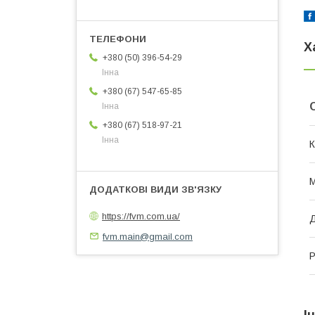
Х
+380 (50) 396-54-29
Інна
+380 (67) 547-65-85
Інна
+380 (67) 518-97-21
Інна
К
М
https://fvm.com.ua/
Д
fvm.main@gmail.com
Р
І