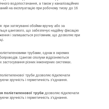
ічного водопостачання, а також у каналізаційних
аний на експлуатацію при робочому тиску до 16
: при затягуванні обойми вручну або за
льця цангового, що забезпечує надійну фіксацію
аження і залишається роз'ємним, що дозволяє при
ці.
оліетиленовими трубами, однак в окремих
бопроводів. Цангові сполуки відрізняються
х застосування різних інженерних системах.
я поліетиленової труби дозволяє підключати
уючи зручність і герметичність з'єднання.
ня поліетиленової труби
дозволяє підключати
уючи зручність і герметичність з'єднання.