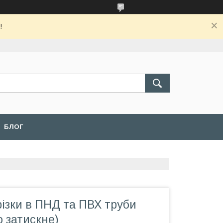
!
БЛОГ
ізки в ПНД та ПВХ труби
о затискне)