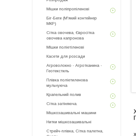
Мішки поліпропіленові
Біг-Беги (М'який контейнер
МКР)
Сітка овочева, Євросітка
овочева капронова
МІшки поліетіленові
Касети для розсади
Агроволокно - Агротканина -
Геотекстиль
Плівка поліетиленова
мульчуюча
Крапельний полив
Сітка затіняюча.
Мішкозашивальні машини
Нитки мішкозашивальні
Стрейч-плівка, Сітка палетна,