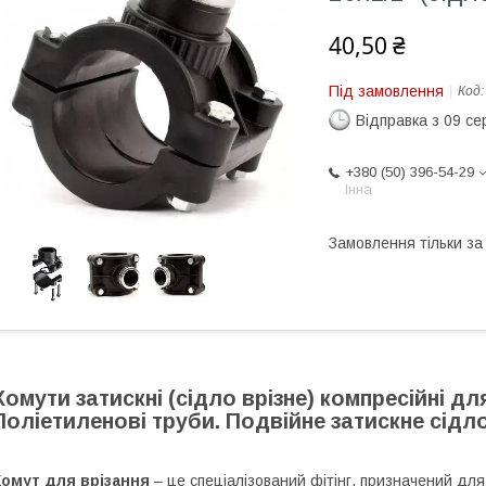
40,50 ₴
Під замовлення
Код
Відправка з 09 се
+380 (50) 396-54-29
Інна
Замовлення тільки з
Хомути затискні (сідло врізне) компресійні дл
Поліетиленові труби. Подвійне затискне сідло
Хомут для врізання
– це спеціалізований фітінг, призначений для