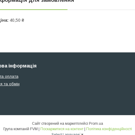
іна:
40,50 ₴
ва інформація
та оплата
я та обмін
Сайт створений на маркетплейсі
Prom.ua
Група компаній FVM |
Поскаржитися на контент
|
Політика конфіденційності
Select Language
▼