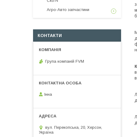
Скотч
з
Агро-Авто запчастини
м
б
М
КОНТАКТИ
д
ф
н
Група компаній FVM
К
в
в
Л
Інна
д
Л
д
вул. Перекопська, 20, Херсон,
Україна