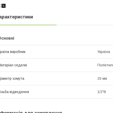
арактеристики
Основні
раїна виробник
Україна
атеріал седелкі
Поліетил
іаметр хомута
20 мм
ізьба відведення
1/2"В
нформація для замовлення