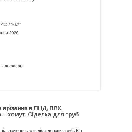
:
ХЗС-20х1/2"
рпня 2026
а телефоном
я врізання в ПНД, ПВХ,
 – хомут. Сіделка для труб
 підключення до поліетиленових труб. Він