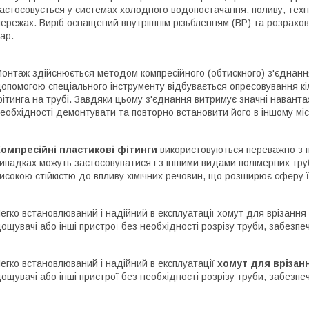
астосовується у системах холодного водопостачання, поливу, техн
ережах. Виріб оснащений внутрішнім різьбленням (ВР) та розрахов
ар.
онтаж здійснюється методом компресійного (обтискного) з'єднання
опомогою спеціального інструменту відбувається опресовування кі
ітинга на трубі. Завдяки цьому з'єднання витримує значні навант
еобхідності демонтувати та повторно встановити його в іншому міс
омпресійні пластикові фітинги
використовуються переважно з п
ипадках можуть застосовуватися і з іншими видами полімерних тру
исокою стійкістю до впливу хімічних речовин, що розширює сферу ї
егко встановлюваний і надійний в експлуатації хомут для врізанн
ощувачі або інші пристрої без необхідності розрізу труби, забезпеч
егко встановлюваний і надійний в експлуатації
хомут для врізан
ощувачі або інші пристрої без необхідності розрізу труби, забезпеч