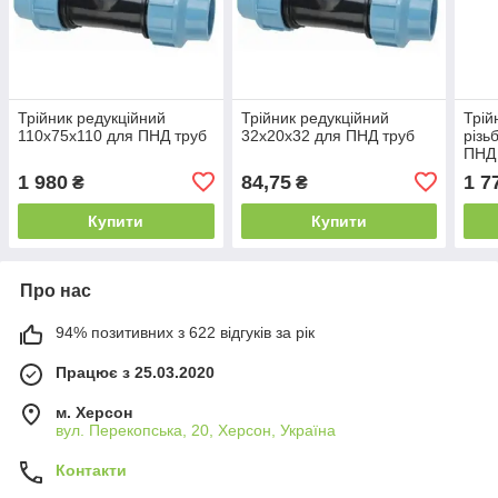
Трійник редукційний
Трійник редукційний
Трій
110х75х110 для ПНД труб
32х20х32 для ПНД труб
різь
ПНД
1 980
84,75
1 7
₴
₴
Купити
Купити
Про нас
94% позитивних з 622 відгуків за рік
Працює з 25.03.2020
м. Херсон
вул. Перекопська, 20, Херсон, Україна
Контакти