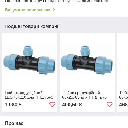
Повернення товару впродовж 14 днів за домовленістю
Всі умови повернення
Подібні товари компанії
Трійник редукційний
Трійник редукційний
Трій
110х75х110 для ПНД труб
63х25х63 для ПНД труб
63х5
1 980
400,50
468
₴
₴
Про нас