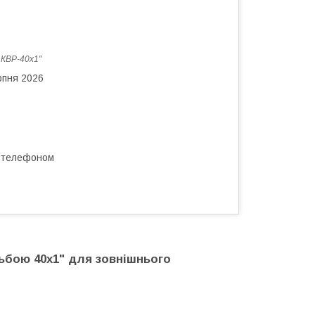
:
КВР-40х1"
рпня 2026
а телефоном
зьбою 40х1" для зовнішнього