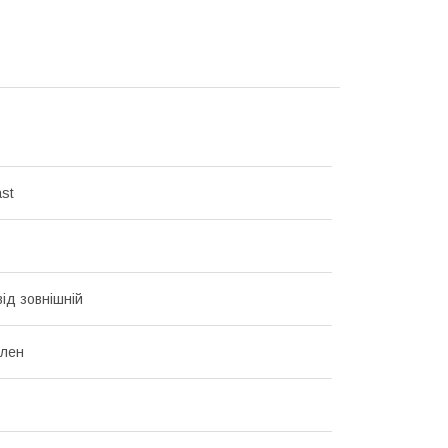
ast
ід зовнішній
ілен