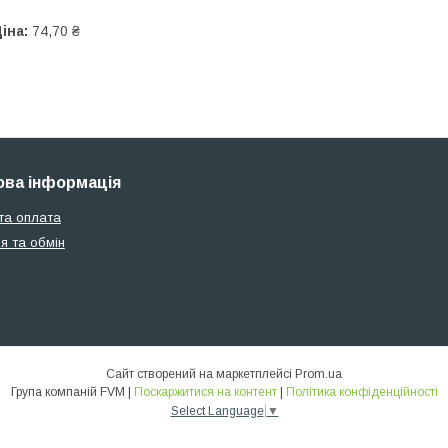
іна:
74,70 ₴
ва інформація
та оплата
я та обмін
Сайт створений на маркетплейсі
Prom.ua
Група компаній FVM |
Поскаржитися на контент
|
Політика конфіденційності
Select Language
▼