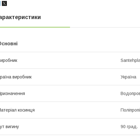
арактеристики
Основні
иробник
Santehpl
раїна виробник
Україна
ризначення
Водопров
атеріал косинця
Поліпроп
ут вигину
90 град.