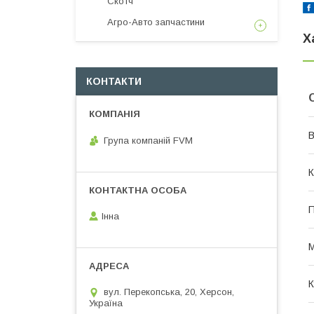
Скотч
Агро-Авто запчастини
Х
КОНТАКТИ
В
Група компаній FVM
К
П
Інна
М
К
вул. Перекопська, 20, Херсон,
Україна