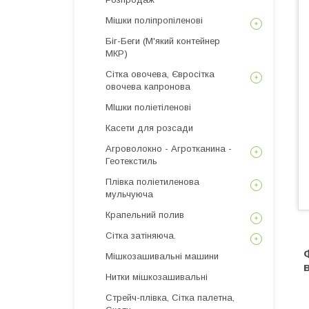
Мішки поліпропіленові
Біг-Беги (М'який контейнер
МКР)
Сітка овочева, Євросітка
овочева капронова
МІшки поліетіленові
Касети для розсади
Агроволокно - Агротканина -
Геотекстиль
Плівка поліетиленова
мульчуюча
Крапельний полив
Сітка затіняюча.
Мішкозашивальні машини
Нитки мішкозашивальні
Стрейч-плівка, Сітка палетна,