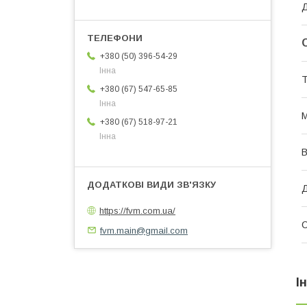
Д
+380 (50) 396-54-29
Інна
Т
+380 (67) 547-65-85
Інна
М
+380 (67) 518-97-21
Інна
В
Д
https://fvm.com.ua/
fvm.main@gmail.com
І