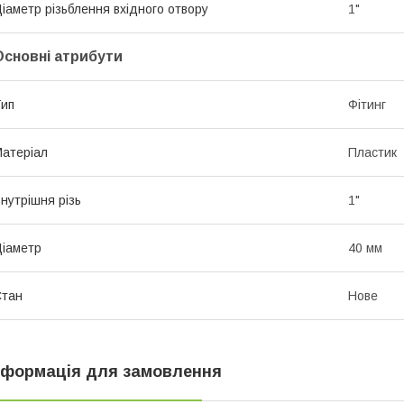
іаметр різьблення вхідного отвору
1"
Основні атрибути
ип
Фітинг
атеріал
Пластик
нутрішня різь
1"
іаметр
40 мм
Стан
Нове
нформація для замовлення