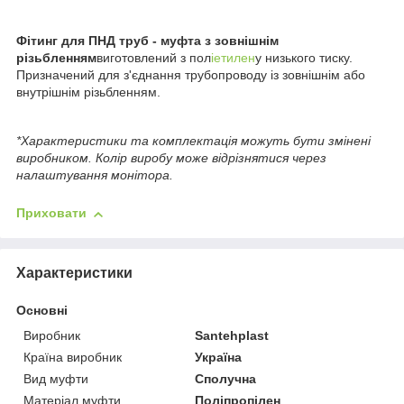
Фітинг для ПНД труб - муфта з зовнішнім
різьбленням
виготовлений з пол
іетилен
у низького тиску.
Призначений для з'єднання трубопроводу із зовнішнім або
внутрішнім різьбленням.
*Характеристики та комплектація можуть бути змінені
виробником. Колір виробу може відрізнятися через
налаштування монітора.
Приховати
Характеристики
Основні
Виробник
Santehplast
Країна виробник
Україна
Вид муфти
Сполучна
Матеріал муфти
Поліпропілен