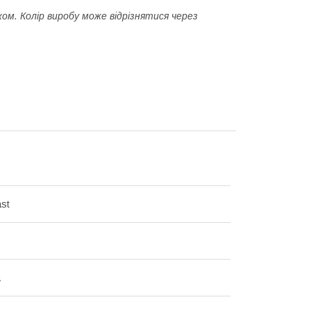
м. Колір виробу може відрізнятися через
ast
а