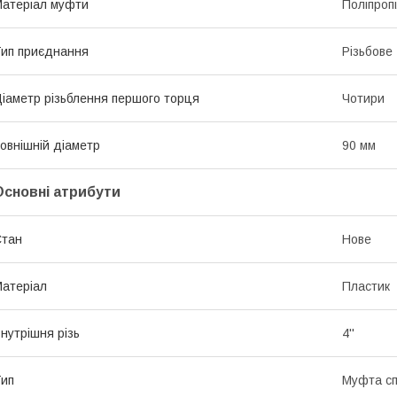
атеріал муфти
Поліпроп
ип приєднання
Різьбове
іаметр різьблення першого торця
Чотири
овнішній діаметр
90 мм
Основні атрибути
Стан
Нове
атеріал
Пластик
нутрішня різь
4''
ип
Муфта с