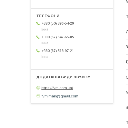
М
Т
+380 (50) 396-54-29
Інна
Д
+380 (67) 547-65-85
Інна
З
+380 (67) 518-97-21
Інна
https://fvm.com.ua/
М
fvm.main@gmail.com
В
Т