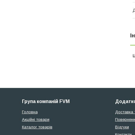
Д
І
Ц
Група компаній FVM
Додатко
Головна
Доставка 
Акційні товари
Поверненн
Каталог товарів
Відгуки
Контакти