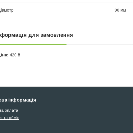
іаметр
90 мм
нформація для замовлення
іна:
420 ₴
ва інформація
та оплата
я та обмін