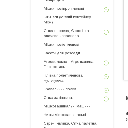
Мішки поліпропіленові
Біг-Беги (М'який контейнер
МКР)
Сітка овочева, Євросітка
овочева капронова
МІшки поліетіленові
Касети для розсади
Агроволокно - Агротканина -
Геотекстиль
Плівка поліетиленова
мульчуюча
Крапельний полив
Сітка затіняюча.
Мішкозашивальні машини
Нитки мішкозашивальні
з
Стрейч-плівка, Сітка палетна,