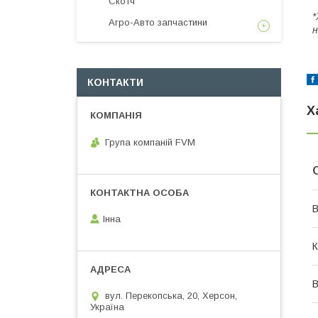
Скотч
*
Агро-Авто запчастини
н
КОНТАКТИ
Х
Група компаній FVM
В
Інна
К
вул. Перекопська, 20, Херсон,
Україна