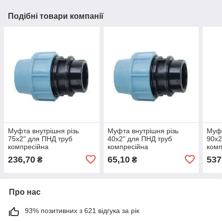
Подібні товари компанії
Муфта внутрішня різь
Муфта внутрішня різь
Муфт
75x2" для ПНД труб
40x2" для ПНД труб
90x2
компресійна
компресійна
комп
236,70
65,10
537
₴
₴
Про нас
93% позитивних з 621 відгука за рік