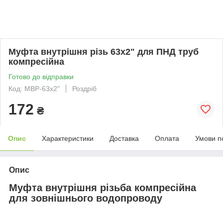
Муфта внутрішня різь 63x2" для ПНД труб
компресійна
Готово до відправки
Код: МВР-63х2"
Роздріб
172
₴
Опис
Характеристики
Доставка
Оплата
Умови п
Опис
Муфта внутрішня різьба компресійна
для зовнішнього водопроводу