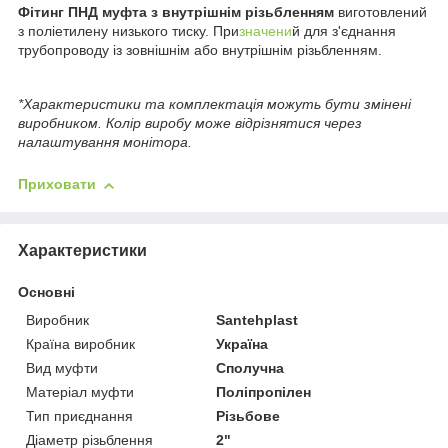
Фітинг ПНД муфта з внутрішнім різьбленням
виготовлений
з поліетилену низького тиску. При
значени
й для з'єднання
трубопроводу із зовнішнім або внутрішнім різьбленням.
*Характеристики та комплектація можуть бути змінені
виробником. Колір виробу може відрізнятися через
налаштування монітора.
Приховати
Характеристики
Основні
Виробник
Santehplast
Країна виробник
Україна
Вид муфти
Сполучна
Матеріал муфти
Поліпропілен
Тип приєднання
Різьбове
Діаметр різьблення
2"