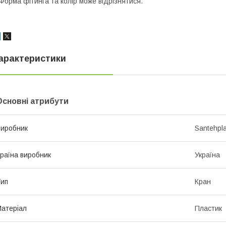
Форма фітинга та колір може відрізнятися.
арактеристики
Основні атрибути
иробник
Santehpl
раїна виробник
Україна
ип
Кран
атеріал
Пластик