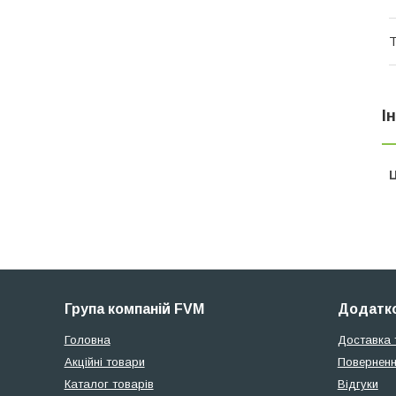
Т
І
Ц
Група компаній FVM
Додатко
Головна
Доставка 
Акційні товари
Поверненн
Каталог товарів
Відгуки