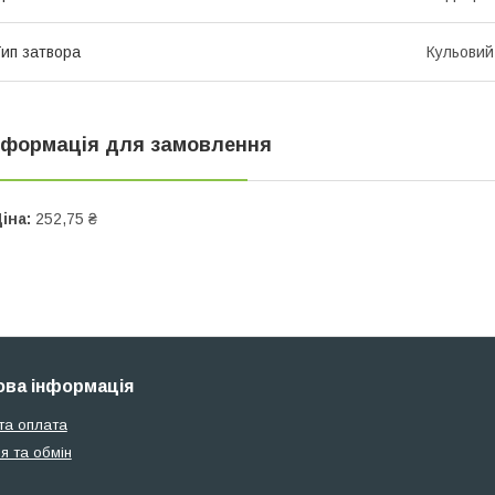
ип затвора
Кульовий
нформація для замовлення
іна:
252,75 ₴
ва інформація
та оплата
я та обмін