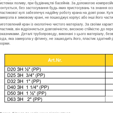
истемах поливу, при будівництві басейнів. За допомогою компресі
онтується, без застосування будь-яких пристосувань та знання осо
ластикової кулі забезпечує надійну роботу крана на довгі роки. Ку
амерзла в зимовому крані, не пошкоджує корпус або інші його част
иготовлений кран із екологічно чистого матеріалу. За своїми хара
ластиків, він відрізняється довговічністю, високою стійкістю до п
оказниками. Деталі трубопроводу, виконані з цього матеріалу, без
ода, яка замерзла у фітингу, не зашкодить його, пластик здатний 
форми.