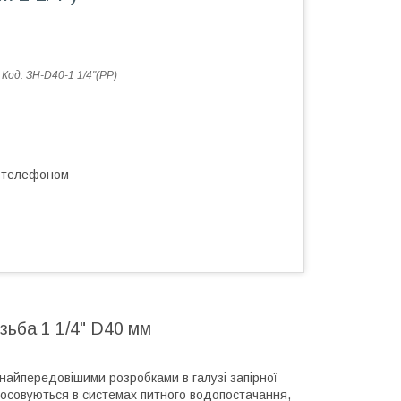
Код:
ЗН-D40-1 1/4"(PP)
а телефоном
зьба 1 1/4" D40 мм
 найпередовішими розробками в галузі запірної
осовуються в системах питного водопостачання,