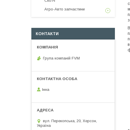
Скотч
с
м
Агро-Авто запчастини
п
з
В
п
КОНТАКТИ
п
в
Група компаній FVM
Інна
вул. Перекопська, 20, Херсон,
Україна