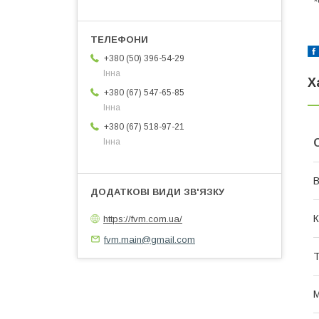
*
+380 (50) 396-54-29
Інна
Х
+380 (67) 547-65-85
Інна
+380 (67) 518-97-21
Інна
В
К
https://fvm.com.ua/
fvm.main@gmail.com
Т
М