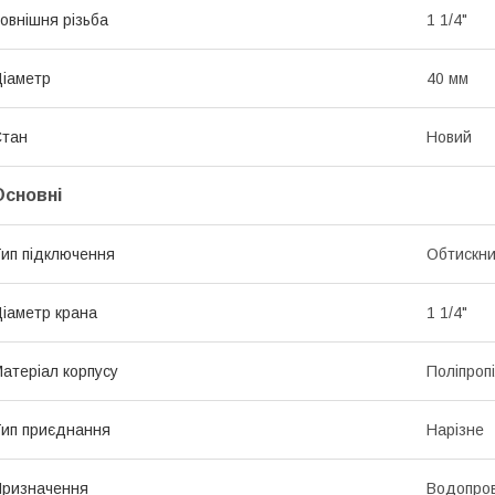
овнішня різьба
1 1/4"
іаметр
40 мм
Стан
Новий
Основні
ип підключення
Обтискн
іаметр крана
1 1/4"
атеріал корпусу
Поліпроп
ип приєднання
Нарізне
ризначення
Водопров