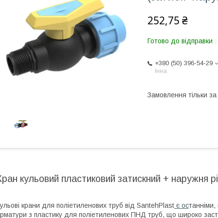
252,75 ₴
Готово до відправки
+380 (50) 396-54-29
Інна
Замовлення тільки з
Кран кульовий пластиковий затискний + наружня рі
ульові крани для поліетиленових труб від SantehPlast
є ос
танніми,
рматури з пластику для поліетиленових ПНД труб, що широко заст