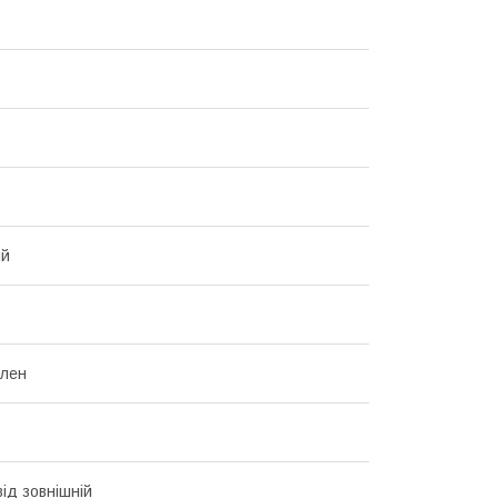
ий
ілен
ід зовнішній