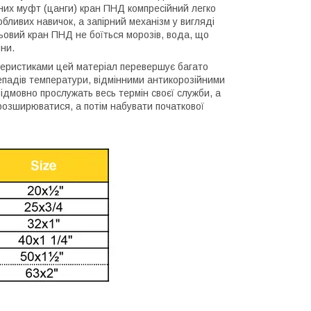
йних муфт (цанги) кран ПНД компресійний легко
бливих навичок, а запірний механізм у вигляді
льовий кран ПНД не боїться морозів, вода, що
ини.
ктеристиками цей матеріал перевершує багато
ерепадів температури, відмінними антикорозійними
відмовно прослужать весь термін своєї служби, а
розширюватися, а потім набувати початкової