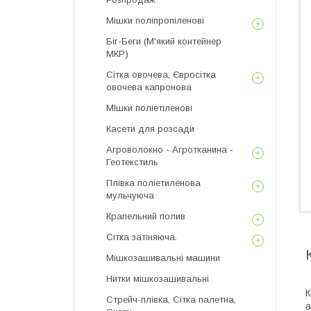
Мішки поліпропіленові
Біг-Беги (М'який контейнер
МКР)
Сітка овочева, Євросітка
овочева капронова
МІшки поліетіленові
Касети для розсади
Агроволокно - Агротканина -
Геотекстиль
Плівка поліетиленова
мульчуюча
Крапельний полив
Сітка затіняюча.
Мішкозашивальні машини
Нитки мішкозашивальні
К
Стрейч-плівка, Сітка палетна,
а