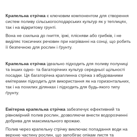
Крапельна стрічка
є ключовим компонентом для створення
систем поливу сільськогосподарських культур як у теплицях,
так і на відкритому грунті.
Вона не схильна до гниття, іржі, плісняви ​​або грибків, і не
виділяє токсичних речовин при нагріванні на сонці, що робить
її безпечною для рослин і ґрунту.
Крапельна стрічка
ідеально підходить для поливу полуниці
та інших одно- та багаторічних культур середньої щільності
посадки. Ця багаторічна краплинна стрічка з вбудованими
емітерами підходить для використання як на горизонтальних,
так і на похилих ділянках і підходить для будь-якого типу
ґрунту.
Емітерна крапельна стрічка
забезпечує ефективний та
рівномірний полив рослин, дозволяючи внести водорозчинні
добрива для максимального врожаю.
Полив через крапельну стрічку виключає попадання води на
верхню частину рослин, що запобігає опікам листя та