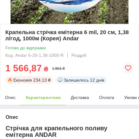
Крапельна стрічка емітерна 6 mil, 20 см, 1,38
л/год, 1000м (Корея) Andar
Готово до відправки
Код: Andar 6-20-1,38-1000-R
Роздріб
1 566,87
₴
1 801 ₴
Економія
234.13 ₴
Залишилось
12 днів
Опис
Характеристики
Доставка
Оплата
Умови 
Опис
Стрічка для крапельного поливу
емітерна ANDAR