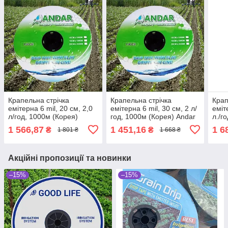
Крапельна стрічка
Крапельна стрічка
Крап
емітерна 6 mil, 20 см, 2,0
емітерна 6 mil, 30 см, 2 л/
еміт
л/год, 1000м (Корея)
год, 1000м (Корея) Andar
л./г
Andar
Кор
1 566,87
1 451,16
1 6
₴
₴
1 801 ₴
1 668 ₴
Акційні пропозиції та новинки
–15%
–15%