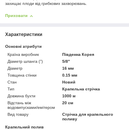
захищає плоди від грибкових захворювань.
Приховати
Характеристики
Основні атрибути
Країна виробник
Південна Корея
Діаметр шланга (")
5/8"
Діаметр
16 мм
Товщина стінки
0.15 мм
Стан
Новий
Тип
Крапельна стрічка
Довжина бухти
1000 м
Відстань між
20 см
водовипусками/емітером
Вид товару
Стрічка для крапельного
поливу
Крапельний полив