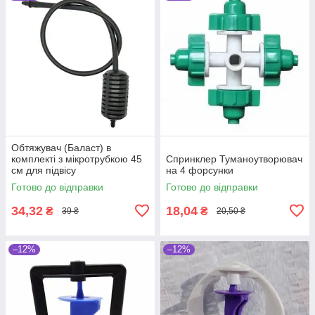
Обтяжувач (Баласт) в
комплекті з мікротрубкою 45
Спринклер Туманоутворювач
см для підвісу
на 4 форсунки
туманоутворювача і
Готово до відправки
Готово до відправки
мікроспринклеру
34,32
18,04
₴
₴
39 ₴
20,50 ₴
–12%
–12%