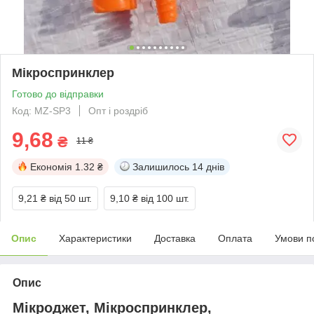
Мікроспринклер
Готово до відправки
Код: MZ-SP3
Опт і роздріб
9,68
₴
11 ₴
Економія
1.32 ₴
Залишилось
14 днів
9,21 ₴
від 50 шт.
9,10 ₴
від 100 шт.
Опис
Характеристики
Доставка
Оплата
Умови п
Опис
Мікроджет, Мікроспринклер,