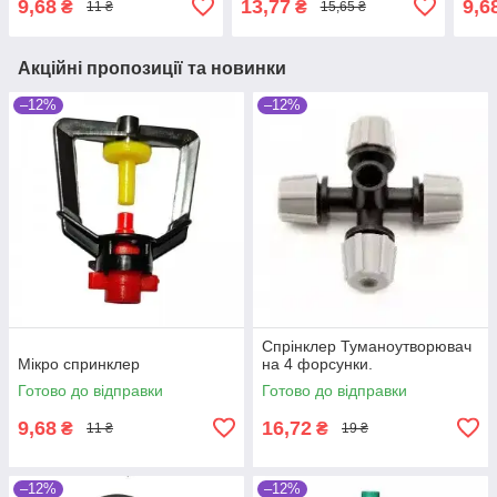
9,68
13,77
9,6
₴
₴
11 ₴
15,65 ₴
Акційні пропозиції та новинки
–12%
–12%
Спрiнклер Туманоутворювач
Мікро спринклер
на 4 форсунки.
Готово до відправки
Готово до відправки
9,68
16,72
₴
₴
11 ₴
19 ₴
–12%
–12%