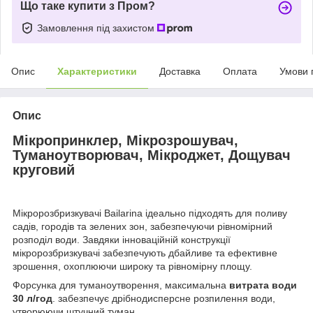
Що таке купити з Пром?
Замовлення під захистом
Опис
Характеристики
Доставка
Оплата
Умови 
Опис
Мікропринклер, Мікрозрошувач,
Туманоутворювач, Мікроджет, Дощувач
круговий
Мікророзбризкувачі Bailarina ідеально підходять для поливу
садів, городів та зелених зон, забезпечуючи рівномірний
розподіл води. Завдяки інноваційній конструкції
мікророзбризкувачі забезпечують дбайливе та ефективне
зрошення, охоплюючи широку та рівномірну площу.
Форсунка для туманоутворення, максимальна
витрата води
30 л/год
. забезпечує дрібнодисперсне розпилення води,
утворюючи штучний туман.