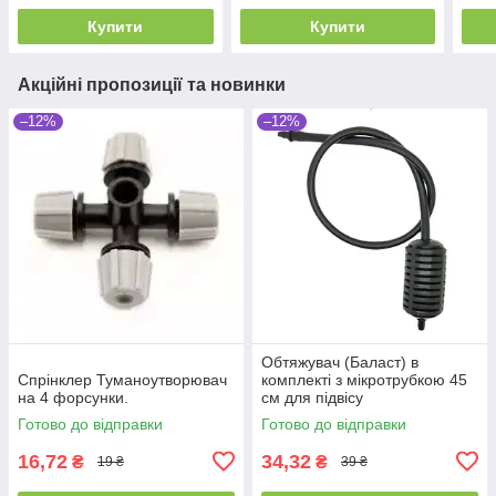
Купити
Купити
Акційні пропозиції та новинки
–12%
–12%
Обтяжувач (Баласт) в
Спрiнклер Туманоутворювач
комплекті з мікротрубкою 45
на 4 форсунки.
см для підвісу
туманоутворювача і
Готово до відправки
Готово до відправки
мікроспринклеру
16,72
34,32
₴
₴
19 ₴
39 ₴