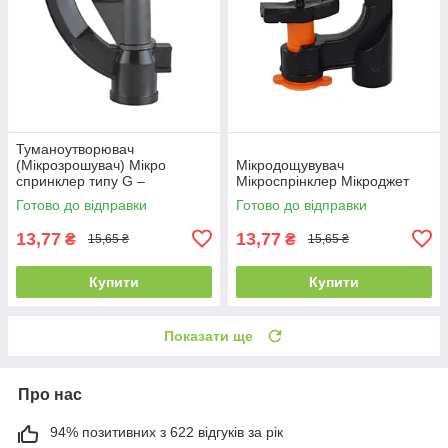
Туманоутворювач
(Мікрозрошувач) Мікро
Мікродощувувач
спринклер типу G –
Мікроспрінклер Мікроджет
трикутний поворотний.
Готово до відправки
Готово до відправки
13,77
13,77
₴
₴
15,65 ₴
15,65 ₴
Купити
Купити
Показати ще
Про нас
94% позитивних з 622 відгуків за рік