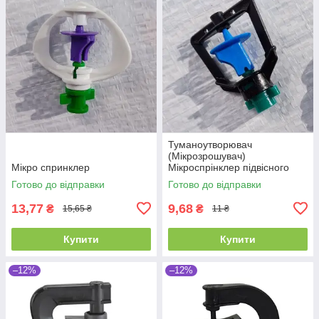
Туманоутворювач
(Мікрозрошувач)
Мікро спринклер
Мікроспрінклер підвісного
типу
Готово до відправки
Готово до відправки
13,77
9,68
₴
₴
15,65 ₴
11 ₴
Купити
Купити
–12%
–12%