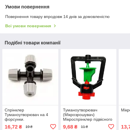
Умови повернення
Повернення товару впродовж 14 днів за домовленістю
Всі умови повернення
Подібні товари компанії
Спрiнклер
Туманоутворювач
Мікр
Туманоутворювач на 4
(Мікрозрошувач)
форсунки.
Мікроспрінклер підвісного
типу
16,72
9,68
13,
₴
₴
19 ₴
11 ₴