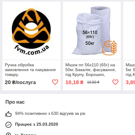
Ручна обробка
Мішок пп 56x110 (65г) на
Мішо
замовлення та пакування
50кг. Бакалія, фасування,
5кг.
товару.
під Крупу, Борошно,
під 
Висівки, Цукор,
Висі
20
10,18
3,8
₴/послуга
₴
10,50 ₴
поліпропіленовий,
Насі
полі
Про нас
94% позитивних з 630 відгуків за рік
Працює з 25.03.2020
м. Херсон