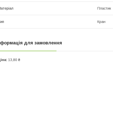
атеріал
Пластик
ип
Кран
нформація для замовлення
іна:
13,80 ₴