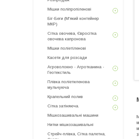
Мішки поліпропіленові
Біг-Беги (М'який контейнер
МКР)
Сітка овочева, Євросітка
овочева капронова
МІшки поліетіленові
Касети для розсади
Агроволокно - Агротканина -
Геотекстиль
Плівка поліетиленова
мульчуюча
Крапельний полив
Сітка затіняюча.
Мішкозашивальні машини
М
м
Нитки мішкозашивальні
м
Стрейч-плівка, Сітка палетна,
з