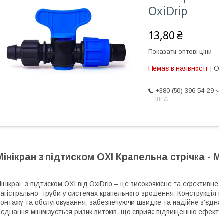
OxiDrip
13,80 ₴
Показати оптові ціни
Немає в наявності
О
+380 (50) 396-54-29
Інна
Мінікран з підтиском OXI Крапельна стрічка -
інікран з підтиском OXI від OxiDrip – це високоякісне та ефективн
агістральної труби у системах крапельного зрошення. Конструкція
онтажу та обслуговування, забезпечуючи швидке та надійне з'єдна
'єднання мінімізується ризик витоків, що сприяє підвищенню ефект