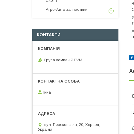
Скотч
В
с
Агро-Авто запчастини
У
т
Х
КОНТАКТИ
н
Група компаній FVM
Х
Інна
К
вул. Перекопська, 20, Херсон,
Д
Україна