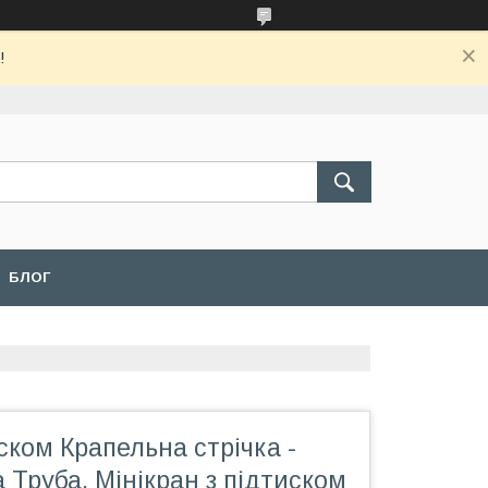
!
БЛОГ
иском Крапельна стрічка -
 Труба. Мінікран з підтиском