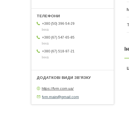
М
+380 (50) 396-54-29
Т
Інна
+380 (67) 547-65-85
Інна
І
+380 (67) 518-97-21
Інна
Ц
https://fvm.com.ua/
fvm.main@gmail.com