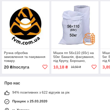
Ручна обробка
Мішок пп 56x110 (65г) на
Мішо
замовлення та пакування
50кг. Бакалія, фасування,
5кг.
товару.
під Крупу, Борошно,
під 
Висівки, Цукор,
Висі
20
10,18
3,8
₴/послуга
₴
10,50 ₴
поліпропіленовий,
Насі
полі
Про нас
94% позитивних з 622 відгуків за рік
Працює з 25.03.2020
м. Херсон