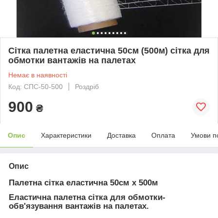
Сітка палетна еластична 50см (500м) сітка для
обмотки вантажів на палетах
Немає в наявності
Код: СПС-50-500
Роздріб
900
₴
Опис
Характеристики
Доставка
Оплата
Умови п
Опис
Палетна сітка еластична 50см х 500м
Еластична палетна сітка для обмотки-
обв'язування вантажів на палетах.