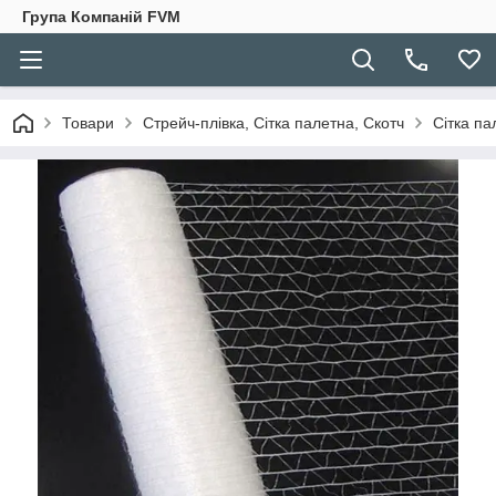
Група Компаній FVM
Товари
Стрейч-плівка, Сітка палетна, Скотч
Сітка па