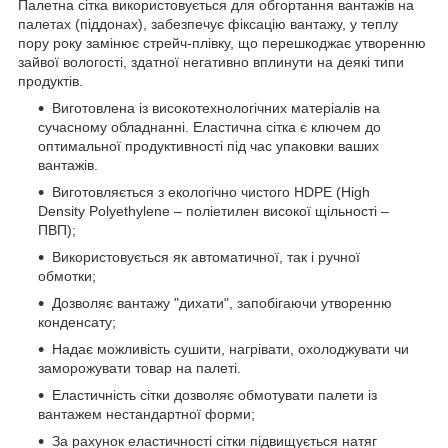
Палетна сітка використовується для обгортання вантажів на
палетах (піддонах), забезпечує фіксацію вантажу, у теплу
пору року замінює стрейч-плівку, що перешкоджає утворенню
зайвої вологості, здатної негативно вплинути на деякі типи
продуктів.
Виготовлена із високотехнологічних матеріалів на
сучасному обладнанні. Еластична сітка є ключем до
оптимальної продуктивності під час упаковки ваших
вантажів.
Виготовляється з екологічно чистого HDPE (High
Density Polyethylene – поліетилен високої щільності –
ПВП);
Використовується як автоматичної, так і ручної
обмотки;
Дозволяє вантажу "дихати", запобігаючи утворенню
конденсату;
Надає можливість сушити, нагрівати, охолоджувати чи
заморожувати товар на палеті.
Еластичність сітки дозволяє обмотувати палети із
вантажем нестандартної форми;
За рахунок еластичності сітки підвищується натяг