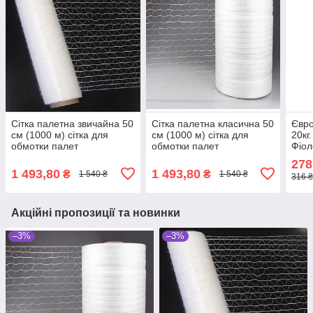
Сітка палетна звичайна 50
Сітка палетна класична 50
Євро
см (1000 м) сітка для
см (1000 м) сітка для
20кг
обмотки палет
обмотки палет
Фіол
овоч
278
1 493,80
1 493,80
₴
₴
1 540 ₴
1 540 ₴
316 ₴
Акційні пропозиції та новинки
–3%
–3%