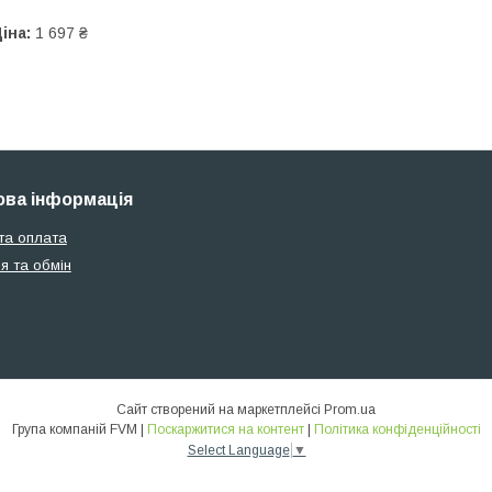
іна:
1 697 ₴
ва інформація
та оплата
я та обмін
Сайт створений на маркетплейсі
Prom.ua
Група компаній FVM |
Поскаржитися на контент
|
Політика конфіденційності
Select Language
▼