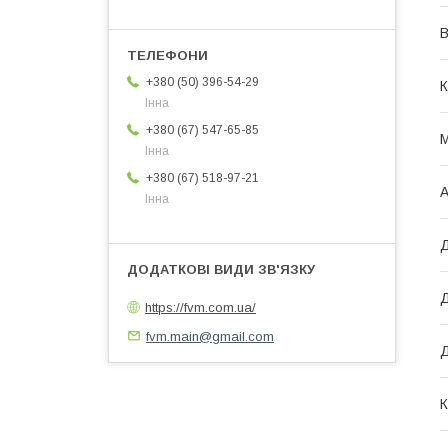
В
+380 (50) 396-54-29
К
Інна
+380 (67) 547-65-85
М
Інна
+380 (67) 518-97-21
А
Інна
Д
Д
https://fvm.com.ua/
fvm.main@gmail.com
К