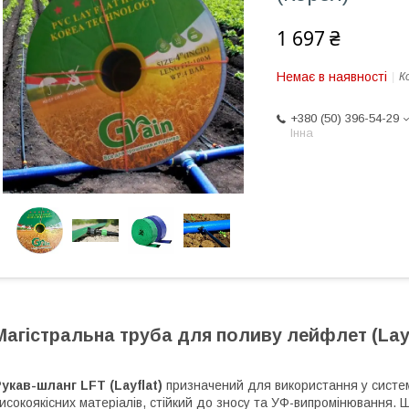
1 697 ₴
Немає в наявності
К
+380 (50) 396-54-29
Інна
Магістральна труба для поливу лейфлет (LayF
укав-шланг LFT (Layflat)
призначений для використання у систем
исокоякісних матеріалів, стійкий до зносу та УФ-випромінювання. Ш