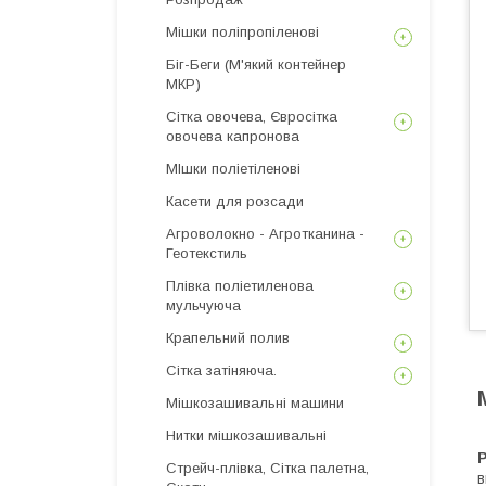
Мішки поліпропіленові
Біг-Беги (М'який контейнер
МКР)
Сітка овочева, Євросітка
овочева капронова
МІшки поліетіленові
Касети для розсади
Агроволокно - Агротканина -
Геотекстиль
Плівка поліетиленова
мульчуюча
Крапельний полив
Сітка затіняюча.
Мішкозашивальні машини
Нитки мішкозашивальні
Р
Стрейч-плівка, Сітка палетна,
в