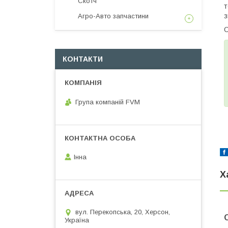
Скотч
т
з
Агро-Авто запчастини
О
КОНТАКТИ
Група компаній FVM
Інна
Х
вул. Перекопська, 20, Херсон,
Україна