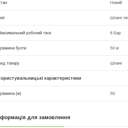
Стан
Новий
ип
Шланг л
аксимальний робочий тиск
6 Бар
овжина бухти
50 м
ид товару
Шланг
Користувальницькі характеристики
овжина (м)
50
нформація для замовлення