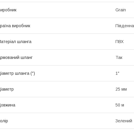
иробник
Grain
раїна виробник
Південна
атеріал шланга
ПВХ
рмований шланг
Так
іаметр шланга (")
1"
іаметр
25 мм
Довжина
50 м
олір
Зелений