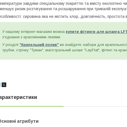
емператури завдяки спеціальному покриттю та вмісту екологічно чи
меншує ризик розтягування та розшарування при тривалій експлуат
собливості: сировина яка не містить хлор, довговічність, простота в
У нашому інтернет-магазині можна
купити фітинги для шланга LFT 
з'єднання з краплинними лініями.
У розділі
"Крапельний полив"
ви знайдете: набори для крапельного 
трубки, стрічку "Туман", магістральний шланг "LayFlat", фітінгі та кр
арактеристики
Основні атрибути