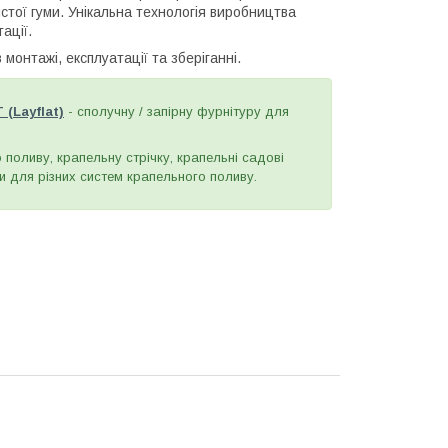
стої гуми. Унікальна технологія виробництва
ації.
 монтажі, експлуатації та зберіганні.
(Layflat)
- сполучну / запірну фурнітуру для
поливу, крапельну стрічку, крапельні садові
ани для різних систем крапельного поливу.