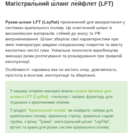
Магістральний шланг лейфлет (LFT)
Рукав-шланг LFT (Layflat)
призначений для використання у
системах крапельного поливу. Це еластичний шланг із
високоякісних матеріалів, стійкий до зносу та УФ-
випромінювання. Шланг зберігає свої характеристики при
зміні температури завдяки спеціальному покриттю та вмісту
екологічно чистої гуми. Унікальна технологія виробництва
зменшує ризик розтягування та розшарування при тривалій
експлуатації.
Особливості: сировина яка не містить хлор, довговічність,
простота в монтажі, експлуатації та зберіганні.
У нашому інтернет-магазині можна
купити фітинги для
шланга LFT (Layflat)
- сполучну / запірну фурнітуру для
з'єднання з краплинними лініями.
У розділі
"Крапельний полив"
ви знайдете: набори для
крапельного поливу, крапельну стрічку, крапельні садові
трубки, стрічку "Туман", магістральний шланг "LayFlat",
фітінгі та крани для різних систем крапельного поливу.