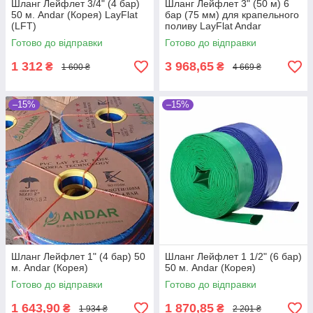
Шланг Лейфлет 3/4" (4 бар)
Шланг Лейфлет 3" (50 м) 6
50 м. Andar (Корея) LayFlat
бар (75 мм) для крапельного
(LFT)
поливу LayFlat Andar
Готово до відправки
Готово до відправки
1 312
3 968,65
₴
₴
1 600 ₴
4 669 ₴
–15%
–15%
Шланг Лейфлет 1" (4 бар) 50
Шланг Лейфлет 1 1/2" (6 бар)
м. Andar (Корея)
50 м. Andar (Корея)
Готово до відправки
Готово до відправки
1 643,90
1 870,85
₴
₴
1 934 ₴
2 201 ₴