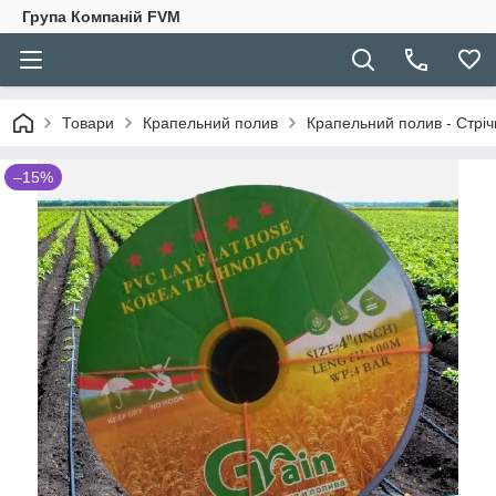
Група Компаній FVM
Товари
Крапельний полив
Крапельний полив - Стріч
–15%