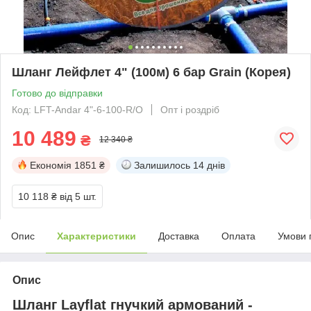
Шланг Лейфлет 4" (100м) 6 бар Grain (Корея)
Готово до відправки
Код: LFT-Andar 4"-6-100-R/O
Опт і роздріб
10 489
₴
12 340 ₴
Економія
1851 ₴
Залишилось
14 днів
10 118 ₴
від 5 шт.
Опис
Характеристики
Доставка
Оплата
Умови 
Опис
Шланг Layflat гнучкий
армований -