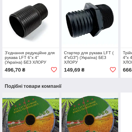
З’єднання редукційне для
Стартер для рукава LFT (
Трій
рукава LFT 6"х 4"
4″xG3″) (Україна) БЕЗ
4″x 
(Україна) БЕЗ ХЛОРУ
ХЛОРУ
ХЛО
496,70
149,69
666
₴
₴
Подібні товари компанії