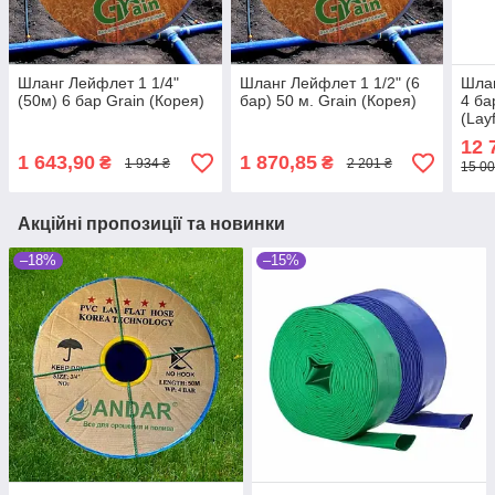
Шланг Лейфлет 1 1/4"
Шланг Лейфлет 1 1/2" (6
Шлан
(50м) 6 бар Grain (Корея)
бар) 50 м. Grain (Корея)
4 ба
(Layf
12 
1 643,90
1 870,85
₴
₴
1 934 ₴
2 201 ₴
15 00
Акційні пропозиції та новинки
–18%
–15%