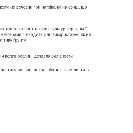
токсичних речовин при нагріванні на сонці, що
их одно- та багаторічних культур середньої
и емітерами підходить для використання як на
о типу ґрунту.
ий полив рослин, дозволяючи внести
частину рослин, що запобігає опікам листя та