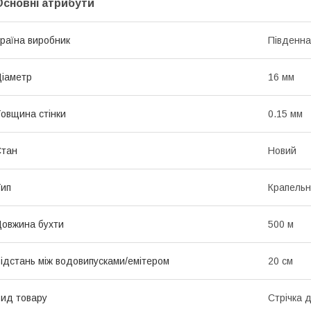
Основні атрибути
раїна виробник
Південна
іаметр
16 мм
овщина стінки
0.15 мм
Стан
Новий
ип
Крапельн
овжина бухти
500 м
ідстань між водовипусками/емітером
20 см
ид товару
Стрічка 