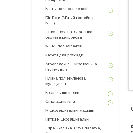
Мішки поліпропіленові
Біг-Беги (М'який контейнер
МКР)
Сітка овочева, Євросітка
овочева капронова
МІшки поліетіленові
Касети для розсади
Агроволокно - Агротканина -
Геотекстиль
Плівка поліетиленова
мульчуюча
Крапельний полив
Сітка затіняюча.
Мішкозашивальні машини
Нитки мішкозашивальні
Стрейч-плівка, Сітка палетна,
т