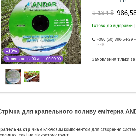
986,58
1 134 ₴
Готово до відправки
+380 (50) 396-54-29
Інна
–13%
Залишилось
0
0
днів
0
0
0
0
0
0
Замовлення тільки з
Стрічка для крапельного поливу емітерна A
Крапельна стрічка
є ключовим компонентом для створення систем 
еплицях, так і на відкритому грунті.