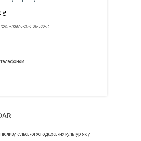
 ₴
Код:
Andar 6-20-1,38-500-R
а телефоном
NDAR
поливу сільськогосподарських культур як у