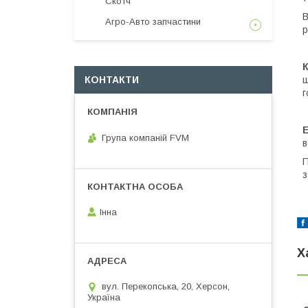
Скотч
В
Агро-Авто запчастини
р
щ
КОНТАКТИ
г
Група компаній FVM
в
П
з
Інна
Х
вул. Перекопська, 20, Херсон,
Україна