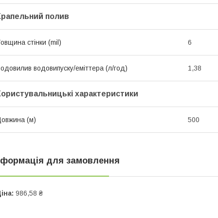
Крапельний полив
овщина стінки (mil)
6
одовилив водовипуску/еміттера (л/год)
1,38
Користувальницькі характеристики
овжина (м)
500
нформація для замовлення
іна:
986,58 ₴