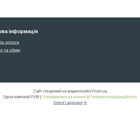
ва інформація
та оплата
я та обмін
Сайт створений на маркетплейсі
Prom.ua
Група компаній FVM |
Поскаржитися на контент
|
Політика конфіденційності
Select Language
▼