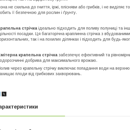
она не схильна до гниття, іржі, плісняви ​​або грибків, і не виділяє 
обить її безпечною для рослин і ґрунту.
Крапельна стрічка
ідеально підходить для поливу полуниці та інш
ільності посадки. Ця багаторічна краплинна стрічка з вбудованим
оризонтальних, так і на похилих ділянках і підходить для будь-яког
Емітерна крапельна стрічка
забезпечує ефективний та рівномірн
одорозчинні добрива для максимального врожаю.
олив через крапельну стрічку виключає попадання води на верхню 
ахищає плоди від грибкових захворювань.
арактеристики