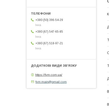
К
+380 (50) 396-54-29
Інна
Д
+380 (67) 547-65-85
Інна
Т
+380 (67) 518-97-21
Інна
Т
https://fvm.com.ua/
Д
fvm.main@gmail.com
В
В