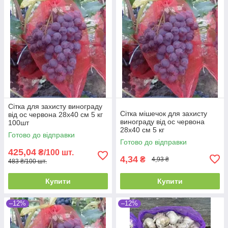
Сітка для захисту винограду
Сітка мішечок для захисту
від ос червона 28х40 см 5 кг
винограду від ос червона
100шт
28х40 см 5 кг
Готово до відправки
Готово до відправки
425,04
₴/100 шт.
4,34
₴
4,93 ₴
483 ₴/100 шт.
Купити
Купити
–12%
–12%