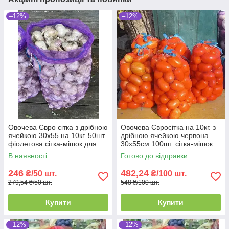
–12%
–12%
Овочева Євро сітка з дрібною
Овочева Євросітка на 10кг. з
ячейкою 30х55 на 10кг. 50шт.
дрібною ячейкою червона
фіолетова сітка-мішок для
30х55см 100шт. сітка-мішок
овочів.
для овочів
В наявності
Готово до відправки
246
482,24
₴/50 шт.
₴/100 шт.
279,54 ₴/50 шт.
548 ₴/100 шт.
Купити
Купити
–12%
–12%