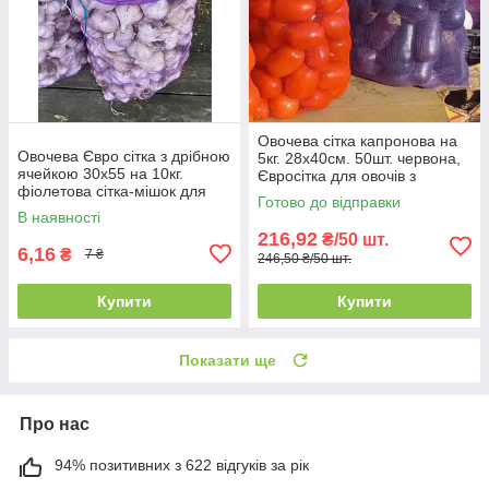
Овочева сітка капронова на
Овочева Євро сітка з дрібною
5кг. 28х40см. 50шт. червона,
ячейкою 30х55 на 10кг.
Євросітка для овочів з
фіолетова сітка-мішок для
дрібним осередком
Готово до відправки
овочів.
В наявності
216,92
₴/50 шт.
6,16
₴
7 ₴
246,50 ₴/50 шт.
Купити
Купити
Показати ще
Про нас
94% позитивних з 622 відгуків за рік