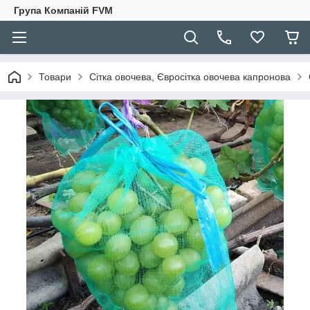
Група Компаній FVM
Товари
Сітка овочева, Євросітка овочева капронова