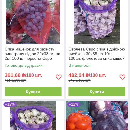
Сітка мішечок для захисту
Овочева Євро сітка з дрібною
винограду від ос 22х33см. на
ячейкою 30х55 на 10кг.
2кг. 100 шт.червона Євро
100шт. фіолетова сітка-мішок
сітка мішок для овочів.
для овочів.
Готово до відправки
В наявності
361,68
482,24
₴/100 шт.
₴/100 шт.
411 ₴/100 шт.
548 ₴/100 шт.
Купити
Купити
–12%
–12%