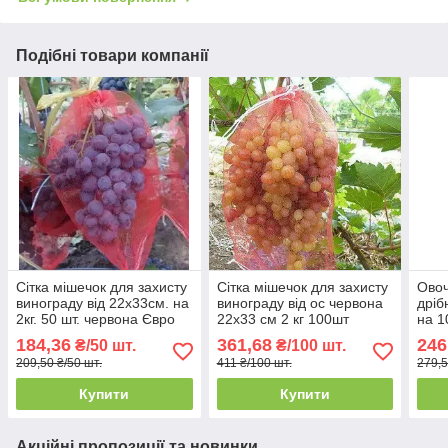
Подібні товари компанії
Сітка мішечок для захисту
Сітка мішечок для захисту
Овоч
винограду від 22х33см. на
винограду від ос червона
дріб
2кг. 50 шт. червона Євро
22х33 см 2 кг 100шт
на 1
сітка мішок для овочів.
сітк
184,36
361,68
246
₴/50 шт.
₴/100 шт.
209,50 ₴/50 шт.
411 ₴/100 шт.
279,5
Купити
Купити
Акційні пропозиції та новинки