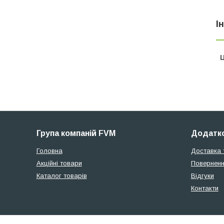
І
Ц
Група компаній FVM
Додатко
Головна
Доставка 
Акційні товари
Поверненн
Каталог товарів
Відгуки
Контакти