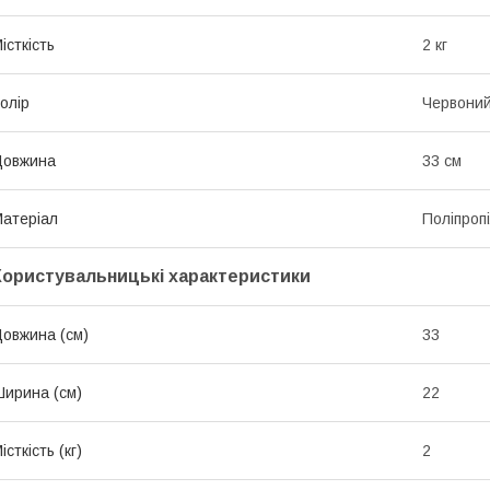
істкість
2 кг
олір
Червони
Довжина
33 см
атеріал
Поліпроп
Користувальницькі характеристики
овжина (см)
33
ирина (см)
22
істкість (кг)
2