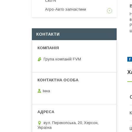
Скотч
Агро-Авто запчастини
Н
в
Р
щ
КОНТАКТИ
Група компаній FVM
Х
Інна
К
вул. Перекопська, 20, Херсон,
Україна