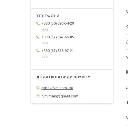
М
+380 (50) 396-54-29
К
Інна
+380 (67) 547-65-85
Інна
+380 (67) 518-97-21
М
Інна
Д
https://fvm.com.ua/
fvm.main@gmail.com
Ш
М