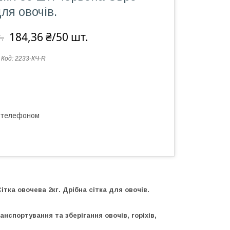
ля овочів.
184,36 ₴/50 шт.
.
Код:
2233-КЧ-R
а телефоном
тка овочева 2кг. Дрібна сітка для овочів.
нспортування та зберігання овочів, горіхів,