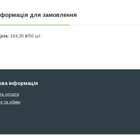
нформація для замовлення
іна:
184,36 ₴/50 шт.
ва інформація
та оплата
я та обмін