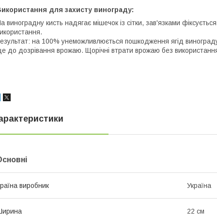
Використання для захисту винограду:
а виноградну кисть надягає мішечок із сітки, зав'язками фіксуєтьс
икористання.
езультат: на 100% унеможливлюється пошкодження ягід винограду 
е до дозрівання врожаю. Щорічні втрати врожаю без використання
арактеристики
Основні
раїна виробник
Україна
Ширина
22 см