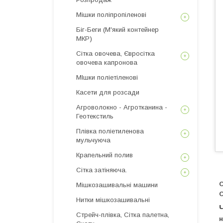
Мішки поліпропіленові
Біг-Беги (М'який контейнер
МКР)
Сітка овочева, Євросітка
овочева капронова
МІшки поліетіленові
Касети для розсади
Агроволокно - Агротканина -
Геотекстиль
Плівка поліетиленова
мульчуюча
Крапельний полив
Сітка затіняюча.
О
Мішкозашивальні машини
О
Нитки мішкозашивальні
Стрейч-плівка, Сітка палетна,
н