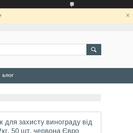
!
БЛОГ
к для захисту винограду від
2кг. 50 шт. червона Євро