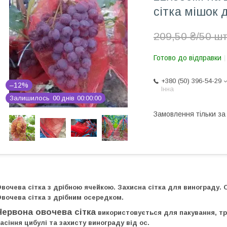
сітка мішок д
209,50 ₴/50 шт
Готово до відправки
+380 (50) 396-54-29
–12%
Інна
Залишилось
0
0
днів
0
0
0
0
0
0
Замовлення тільки з
вочева сітка з дрібною ячейкою. Захисна сітка для винограду. Сі
вочева сітка з дрібним осередком.
Червона
овочева сітка
використовується для пакування, тра
асіння цибулі та захисту винограду від ос.