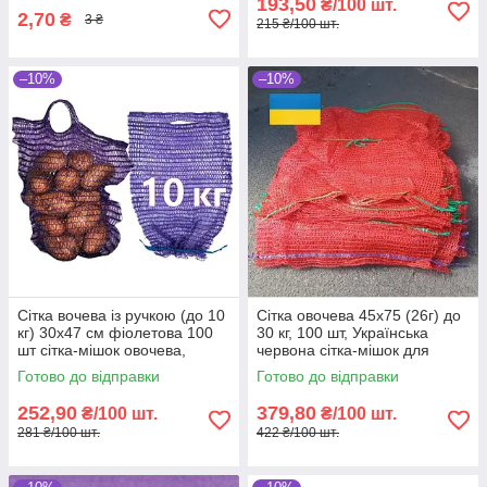
193,50
₴/100 шт.
2,70
₴
3 ₴
215 ₴/100 шт.
–10%
–10%
Сітка вочева із ручкою (до 10
Сітка овочева 45х75 (26г) до
кг) 30х47 см фіолетова 100
30 кг, 100 шт, Українська
шт сітка-мішок овочева,
червона сітка-мішок для
мішки овочеві
овочів
Готово до відправки
Готово до відправки
252,90
379,80
₴/100 шт.
₴/100 шт.
281 ₴/100 шт.
422 ₴/100 шт.