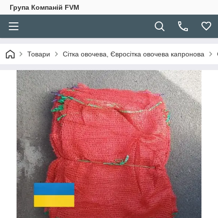
Група Компаній FVM
Товари
Сітка овочева, Євросітка овочева капронова