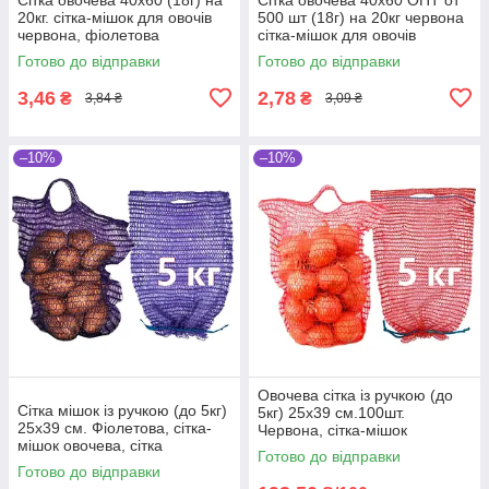
20кг. сітка-мішок для овочів
500 шт (18г) на 20кг червона
червона, фіолетова
сітка-мішок для овочів
Готово до відправки
Готово до відправки
3,46
2,78
₴
₴
3,84 ₴
3,09 ₴
–10%
–10%
Овочева сітка із ручкою (до
Сітка мішок із ручкою (до 5кг)
5кг) 25х39 см.100шт.
25х39 см. Фіолетова, сітка-
Червона, сітка-мішок
мішок овочева, сітка
овочева, сітка пакувальна
Готово до відправки
пакувальна для овочів, мішки
для овочів, мішки овочеві
Готово до відправки
овочеві