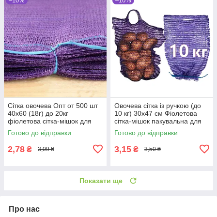
–10%
–10%
Сітка овочева Опт от 500 шт
Овочева сітка із ручкою (до
40х60 (18г) до 20кг
10 кг) 30х47 см Фіолетова
фіолетова сітка-мішок для
сітка-мішок пакувальна для
овочів
овочів, мішки овочеві
Готово до відправки
Готово до відправки
2,78
3,15
₴
₴
3,09 ₴
3,50 ₴
Показати ще
Про нас