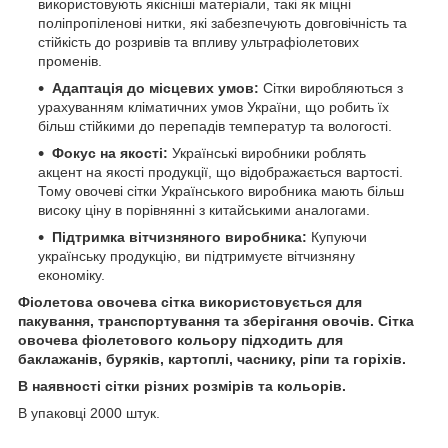
використовують якісніші матеріали, такі як міцні
поліпропіленові нитки, які забезпечують довговічність та
стійкість до розривів та впливу ультрафіолетових
променів.
Адаптація до місцевих умов:
Сітки виробляються з
урахуванням кліматичних умов України, що робить їх
більш стійкими до перепадів температур та вологості.
Фокус на якості:
Українські виробники роблять
акцент на якості продукції, що відображається вартості.
Тому овочеві сітки Українського виробника мають більш
високу ціну в порівнянні з китайськими аналогами.
Підтримка вітчизняного виробника:
Купуючи
українську продукцію, ви підтримуєте вітчизняну
економіку.
Фіолетова овочева сітка використовується для
пакування, транспортування та зберігання овочів. Сітка
овочева фіолетового кольору підходить для
баклажанів, буряків, картоплі, часнику, ріпи та горіхів.
В наявності сітки різних розмірів та кольорів.
В упаковці 2000 штук.