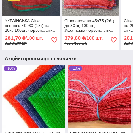
УКРАЇНСЬКА Сітка
Сітка овочева 45х75 (26г)
Сітк
овочева 40х60 (18г) на
до 30 кг, 100 шт,
на 2
20кг. 100шт. червона сітка-
Українська червона сітка-
сітк
мішок для овочів
мішок для овочів
281,70
379,80
281
₴/100 шт.
₴/100 шт.
313 ₴/100 шт.
422 ₴/100 шт.
313 ₴
Акційні пропозиції та новинки
–10%
–10%
Сітка овочева 40х60 (18г) на
Сітка овочева 40х60 ОПТ от